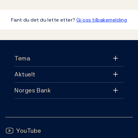
Fant du det du lette etter?
Gi oss tilbakemelding
Footer
Tema
Aktuelt
Tema
Norges Bank
Aktuelt
Pengepolitikk
Kontakt
Nyheter
Finansiell stabilitet
Følg oss:
Abonnement
Publikasjoner
YouTube
Sedler og mynter