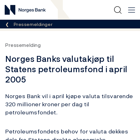
Norges Bank
Her er du nå:
Pressemeldinger
Pressemelding
Norges Banks valutakjøp til
Statens petroleumsfond i april
2005
Norges Bank vil i april kjøpe valuta tilsvarende
320 millioner kroner per dag til
petroleumsfondet.
Petroleumsfondets behov for valuta dekkes
dels fra Statens direkte økonomiske