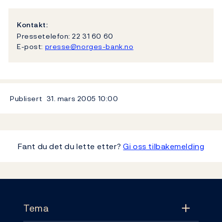
Kontakt:
Pressetelefon: 22 31 60 60
E-post:
presse@norges-bank.no
Publisert
31. mars 2005
10:00
Fant du det du lette etter?
Gi oss tilbakemelding
Footer
Tema