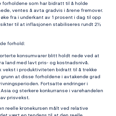
 forholdene som har bidratt til å holde
ede, ventes å avta gradvis i årene fremover.
øke fra i underkant av 1 prosent i dag til opp
ikter til at inflasjonen stabiliseres rundt 2½
de forhold:
porterte konsumvarer blitt holdt nede ved at
a land med lavt pris- og kostnadsnivå.
vekst i produktiviteten bidratt til å trekke
l grunn at disse forholdene i avtakende grad
ivningsperioden. Fortsatte endringer i
Asia og sterkere konkurranse i varehandelen
av prisvekst.
Den reelle kronekursen målt ved relative
 det vært en tendens til at den reelle