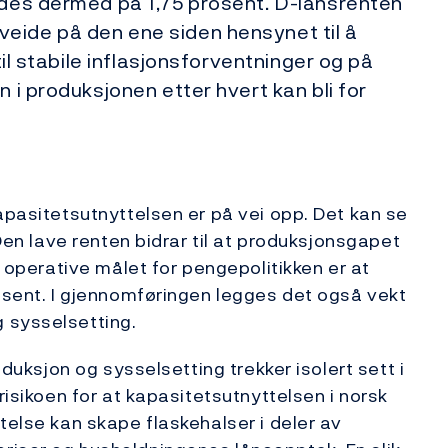
ldes dermed på 1,75 prosent. D-lånsrenten
eide på den ene siden hensynet til å
til stabile inflasjonsforventninger og på
n i produksjonen etter hvert kan bli for
apasitetsutnyttelsen er på vei opp. Det kan se
 Den lave renten bidrar til at produksjonsgapet
t operative målet for pengepolitikken er at
rosent. I gjennomføringen legges det også vekt
 sysselsetting.
oduksjon og sysselsetting trekker isolert sett i
risikoen for at kapasitetsutnyttelsen i norsk
telse kan skape flaskehalser i deler av