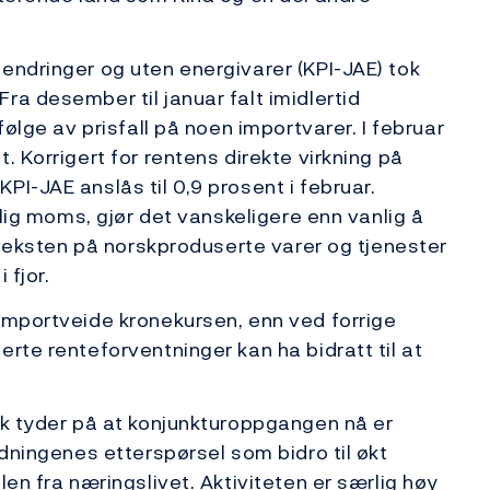
endringer og uten energivarer (KPI-JAE) tok
ra desember til januar falt imidlertid
følge av prisfall på noen importvarer. I februar
. Korrigert for rentens direkte virkning på
I-JAE anslås til 0,9 prosent i februar.
rlig moms, gjør det vanskeligere enn vanlig å
isveksten på norskproduserte varer og tjenester
 fjor.
importveide kronekursen, enn ved forrige
rte renteforventninger kan ha bidratt til at
rk tyder på at konjunkturoppgangen nå er
ldningenes etterspørsel som bidro til økt
len fra næringslivet. Aktiviteten er særlig høy