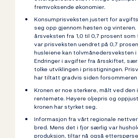
fremvoksende økonomier.
Konsumprisveksten justert for avgifts
seg opp gjennom høsten og vinteren. F
årsveksten fra 1,0 til 0,7 prosent som 
var prisveksten uendret på 0,7 prosent
husleiene kan tolvmånedersveksten i KP
Endringer i avgifter fra årsskiftet, sæ
tolke utviklingen i prisstigningen. Pr
har tiltatt gradvis siden forsommeren i
Kronen er noe sterkere, målt ved den 
rentemøte. Høyere oljepris og oppjuste
kronen har styrket seg.
Informasjon fra vårt regionale nettve
bred. Mens det i fjor særlig var husho
produksjon, tiltar nå også etterspørse