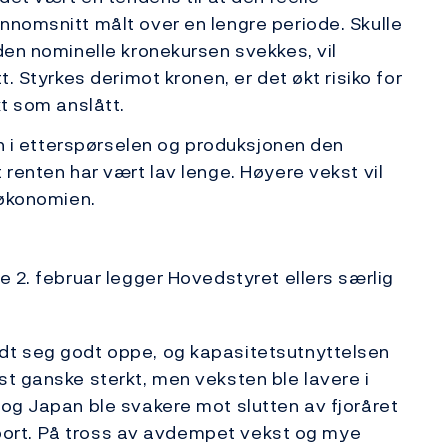
nnomsnitt målt over en lengre periode. Skulle
den nominelle kronekursen svekkes, vil
t. Styrkes derimot kronen, er det økt risiko for
kt som anslått.
gen i etterspørselen og produksjonen den
 renten har vært lav lenge. Høyere vekst vil
 økonomien.
e 2. februar legger Hovedstyret ellers særlig
dt seg godt oppe, og kapasitetsutnyttelsen
st ganske sterkt, men veksten ble lavere i
 og Japan ble svakere mot slutten av fjoråret
rapport. På tross av avdempet vekst og mye