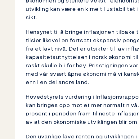
økonomien og sterkere vekst i eiendomsp
utvikling kan være en kime til ustabilitet
sikt.
Hensynet til å bringe inflasjonen tilbake 
tilsier likevel en fortsatt ekspansiv pen
fra et lavt nivå. Det er utsikter til lav i
kapasitetsutnyttelsen i norsk økonomi tilt
raskt skulle bli for høy. Prisstigningen v
med vår svært åpne økonomi må vi kanskj
enn i en del andre land.
Hovedstyrets vurdering i Inflasjonsrappor
kan bringes opp mot et mer normalt nivå. F
prosent i perioden fram til neste inflasj
av at den økonomiske utviklingen blir om
Den uvanlige lave renten og utviklingen i 