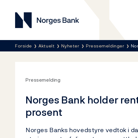
Norges Bank
Her er du nå:
Forside
Aktuelt
Nyheter
Pressemeldinger
Nor
Pressemelding
Norges Bank holder rent
prosent
Norges Banks hovedstyre vedtok i da