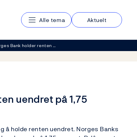
Hovedmeny
Alle tema
Aktuelt
ges Bank holder renten …
en uendret på 1,75
g å holde renten uendret. Norges Banks