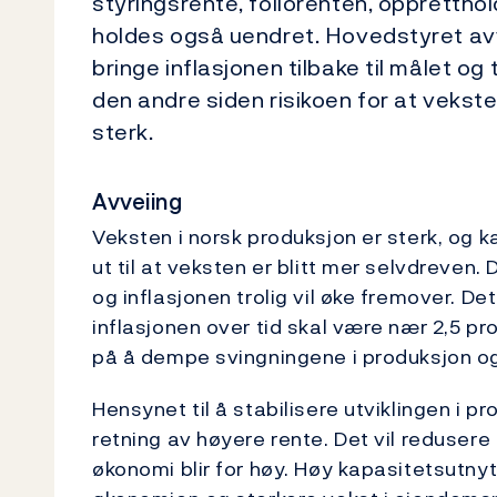
styringsrente, foliorenten, opprettho
holdes også uendret. Hovedstyret avv
bringe inflasjonen tilbake til målet og 
den andre siden risikoen for at vekste
sterk.
Avveiing
Veksten i norsk produksjon er sterk, og k
ut til at veksten er blitt mer selvdreven.
og inflasjonen trolig vil øke fremover. De
inflasjonen over tid skal være nær 2,5 p
på å dempe svingningene i produksjon og
Hensynet til å stabilisere utviklingen i pr
retning av høyere rente. Det vil redusere 
økonomi blir for høy. Høy kapasitetsutnyt