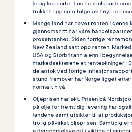
ledig kapasitet hos handelspartnerne
trukket opp som følge av høyere priser
Mange land har hevet renten i denne k
gjennomsnitt har våre handelspartnere
prosentenhet. Siden forrige rentemøte
New Zealand satt opp renten. Marked
USA og Storbritannia enn i begynnels
markedsaktørene at renteøkninger i 
de antok ved forrige inflasjonsrapport.
stund fremover har Norge ligget etter
normalt nivå.
Oljeprisen har økt. Prisen på Nordsjøol
på olje for fremtidig levering har ogs
landene samt utsikter til at produksjo
trolig påvirket oljeprisen. Samtidig er d
etterspørselsvekst i viktige oljeimpo