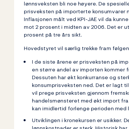
lønnsveksten bli noe høyere. De spesielle
prisveksten på importerte konsumvarer n
Inflasjonen målt ved KPI-JAE vil da kunne 
mot 2 prosent i midten av 2006. Det er uts
prosent på tre års sikt.
Hovedstyret vil særlig trekke fram følgen
I de siste årene er prisveksten på im
en større andel av importen kommer fr
Dessuten har økt konkurranse og sterk 
konsumprisveksten ned. Det er lagt ti
vil prege prisveksten gjennom fremskr
handelsmønsteret med økt import fra 
kan imidlertid forlenge perioden med l
Utviklingen i kronekursen er usikker. 
lønnskostnader er sterk. Historisk har