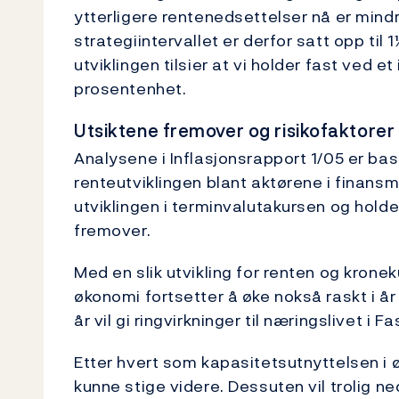
ytterligere rentenedsettelser nå er mind
strategiintervallet er derfor satt opp ti
utviklingen tilsier at vi holder fast ved et
prosentenhet.
Utsiktene fremover og risikofaktorer
Analysene i Inflasjonsrapport 1/05 er ba
renteutviklingen blant aktørene i finans
utviklingen i terminvalutakursen og holde
fremover.
Med en slik utvikling for renten og kroneku
økonomi fortsetter å øke nokså raskt i år 
år vil gi ringvirkninger til næringslivet i 
Etter hvert som kapasitetsutnyttelsen i 
kunne stige videre. Dessuten vil trolig 