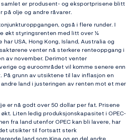
 samlet er produsent- og eksportprisene blitt
 på olje og andre råvarer.
onjunkturoppgangen, også i flere runder. I
 økt styringsrenten med litt over ¼
 har USA, Hong Kong, Island, Australia og
saktørene venter nå sterkere renteoppgang i
en av november. Derimot venter
Sverige og euroområdet vil komme senere enn
 På grunn av utsiktene til lav inflasjon en
 andre land i justeringen av renten mot et mer
je er nå godt over 50 dollar per fat. Prisene
å økt. Liten ledig produksjonskapasitet i OPEC-
nen fra land utenfor OPEC kan bli lavere, har
et utsikter til fortsatt sterk
rterende land som Kina og en del andre