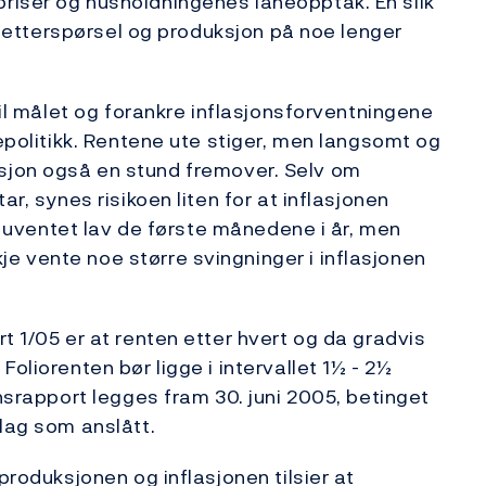
riser og husholdningenes låneopptak. En slik
 i etterspørsel og produksjon på noe lenger
til målet og forankre inflasjonsforventningene
gepolitikk. Rentene ute stiger, men langsomt og
nflasjon også en stund fremover. Selv om
ar, synes risikoen liten for at inflasjonen
ar uventet lav de første månedene i år, men
e vente noe større svingninger i inflasjonen
t 1/05 er at renten etter hvert og da gradvis
oliorenten bør ligge i intervallet 1½ - 2½
onsrapport legges fram 30. juni 2005, betinget
 lag som anslått.
produksjonen og inflasjonen tilsier at