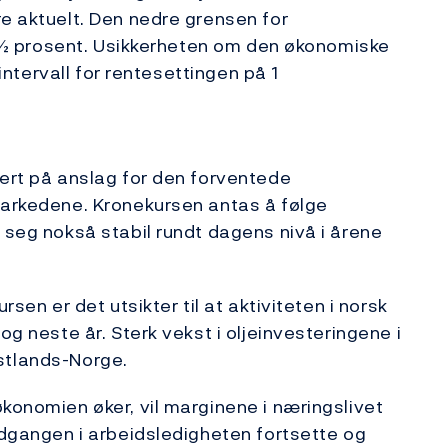
re aktuelt. Den nedre grensen for
l 1½ prosent. Usikkerheten om den økonomiske
 intervall for rentesettingen på 1
sert på anslag for den forventede
markedene. Kronekursen antas å følge
 seg nokså stabil rundt dagens nivå i årene
rsen er det utsikter til at aktiviteten i norsk
og neste år. Sterk vekst i oljeinvesteringene i
Fastlands-Norge.
økonomien øker, vil marginene i næringslivet
nedgangen i arbeidsledigheten fortsette og