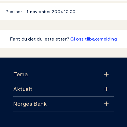
Publisert
1. november 2004
10:00
Fant du det du lette etter?
Gi oss tilbakemelding
Footer
Tema
Aktuelt
Tema
Norges Bank
Aktuelt
Pengepolitikk
Kontakt
Nyheter
Finansiell stabilitet