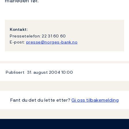
måneden før.
Kontakt:
Pressetelefon: 22 31 60 60
E-post:
presse@norges-bank.no
Publisert
31. august 2004
10:00
Fant du det du lette etter?
Gi oss tilbakemelding
Footer