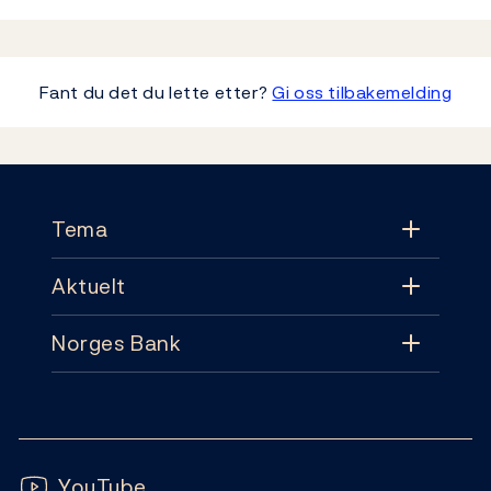
Fant du det du lette etter?
Gi oss tilbakemelding
Footer
Tema
Aktuelt
Tema
Norges Bank
Aktuelt
Pengepolitikk
Kontakt
Nyheter
Finansiell stabilitet
Følg oss:
Abonnement
Publikasjoner
YouTube