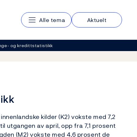
Hovedmeny
Alle tema
Aktuelt
ge- og kredittstatistikk
tikk
 innenlandske kilder (K2) vokste med 7,2
l utgangen av april, opp fra 7,1 prosent
gden (M2) vokste med 4,6 prosent de