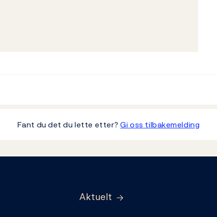
Fant du det du lette etter?
Gi oss tilbakemelding
Aktuelt