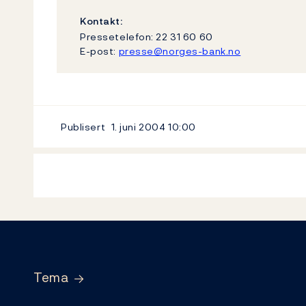
Kontakt:
Pressetelefon: 22 31 60 60
E-post:
presse@norges-bank.no
Publisert
1. juni 2004
10:00
Footer
Tema