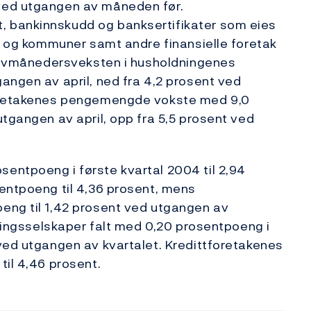
ved utgangen av måneden før.
 bankinnskudd og banksertifikater som eies
ak og kommuner samt andre finansielle foretak
 Tolvmånedersveksten i husholdningenes
angen av april, ned fra 4,2 prosent ved
foretakenes pengemengde vokste med 9,0
utgangen av april, opp fra 5,5 prosent ved
entpoeng i første kvartal 2004 til 2,94
entpoeng til 4,36 prosent, mens
eng til 1,42 prosent ved utgangen av
kringsselskaper falt med 0,20 prosentpoeng i
ved utgangen av kvartalet. Kredittforetakenes
til 4,46 prosent.