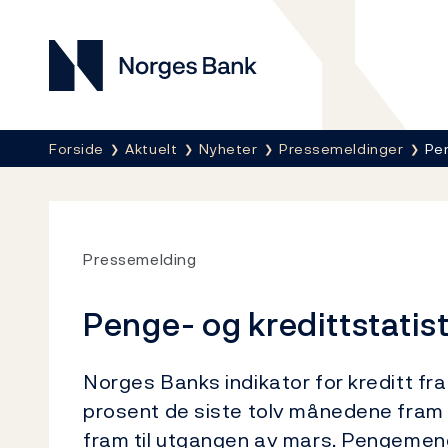
Norges Bank
Her er du nå:
Forside
Aktuelt
Nyheter
Pressemeldinger
Pen
Pressemelding
Penge- og kredittstatis
Norges Banks indikator for kreditt fra
prosent de siste tolv månedene fram ti
fram til utgangen av mars. Pengemen