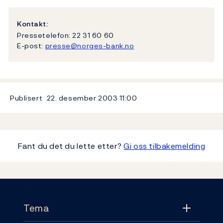
Kontakt:
Pressetelefon: 22 31 60 60
E-post:
presse@norges-bank.no
Publisert
22. desember 2003
11:00
Fant du det du lette etter?
Gi oss tilbakemelding
Footer
Tema