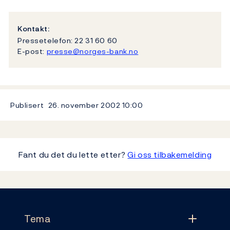
Kontakt:
Pressetelefon: 22 31 60 60
E-post:
presse@norges-bank.no
Publisert
26. november 2002
10:00
Fant du det du lette etter?
Gi oss tilbakemelding
Footer
Tema