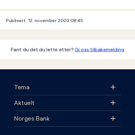
Publisert
12. november 2002
08:45
Fant du det du lette etter?
Gi oss tilbakemelding
Footer
Tema
Aktuelt
Tema
Norges Bank
Aktuelt
Pengepolitikk