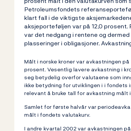
prosent målt i den valutakurven som 
Petroleumsfondets referanseporteføl
klart fall i de viktigste aksjemarkeden
aksjeporteføljen var på 12,0 prosent
var det nedgang i rentene og derme
plasseringer i obligasjoner. Avkastni
Målt i norske kroner var avkastningen på 
prosent. Vesentlig lavere avkastning i kr
seg betydelig overfor valutaene som inngå
ikke betydning for utviklingen i i fondets
relevant å bruke tall for avkastning målt 
Samlet for første halvår var periodeavk
målt i fondets valutakurv.
I andre kvartal 2002 var avkastningen p