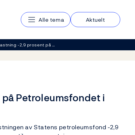
Hovedmeny
Alle tema
Aktuelt
astning -2,9 prosent på …
 på Petroleumsfondet i
stningen av Statens petroleumsfond -2,9