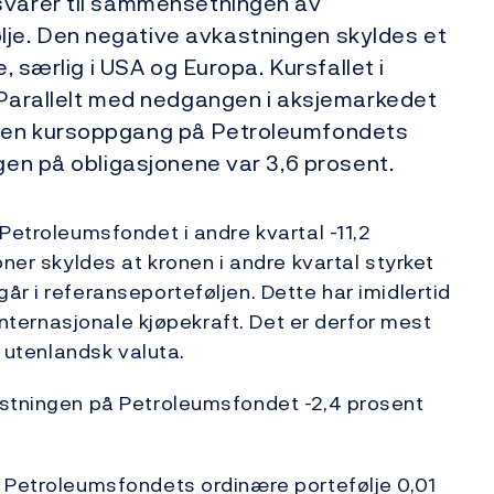
svarer til sammensetningen av
je. Den negative avkastningen skyldes et
e, særlig i USA og Europa. Kursfallet i
. Parallelt med nedgangen i aksjemarkedet
d en kursoppgang på Petroleumfondets
ngen på obligasjonene var 3,6 prosent.
Petroleumsfondet i andre kvartal -11,2
oner skyldes at kronen i andre kvartal styrket
r i referanseporteføljen. Dette har imidlertid
 internasjonale kjøpekraft. Det er derfor mest
i utenlandsk valuta.
astningen på Petroleumsfondet -2,4 prosent
å Petroleumsfondets ordinære portefølje 0,01