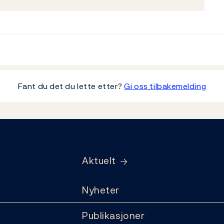
Fant du det du lette etter?
Gi oss tilbakemelding
Aktuelt
Nyheter
Publikasjoner