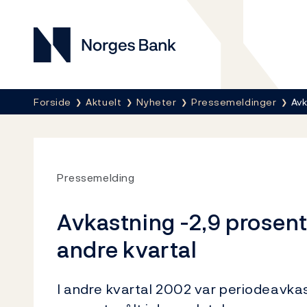
Norges Bank
Her er du nå:
Forside
Aktuelt
Nyheter
Pressemeldinger
Avk
Pressemelding
Avkastning -2,9 prosent
andre kvartal
I andre kvartal 2002 var periodeavka