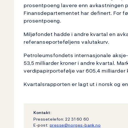
prosentpoeng lavere enn avkastningen p
Finansdepartementet har definert. For fø
prosentpoeng.
Miljøfondet hadde i andre kvartal en avka
referanseporteføljens valutakurv.
Petroleumsfondets internasjonale aksje- o
53,5 milliarder kroner i andre kvartal. 
verdipapirportefølje var 605,4 milliarder
Kvartalsrapporten er lagt ut i norsk og e
Kontakt:
Pressetelefon: 22 31 60 60
E-post:
presse@norges-bank.no