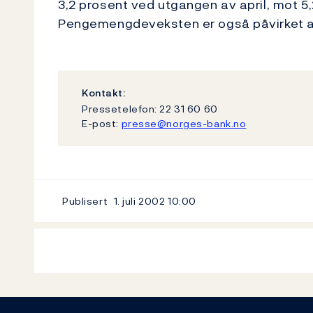
3,2 prosent ved utgangen av april, mot 
Pengemengdeveksten er også påvirket av
Kontakt:
Pressetelefon: 22 31 60 60
E-post:
presse@norges-bank.no
Publisert
1. juli 2002
10:00
Footer