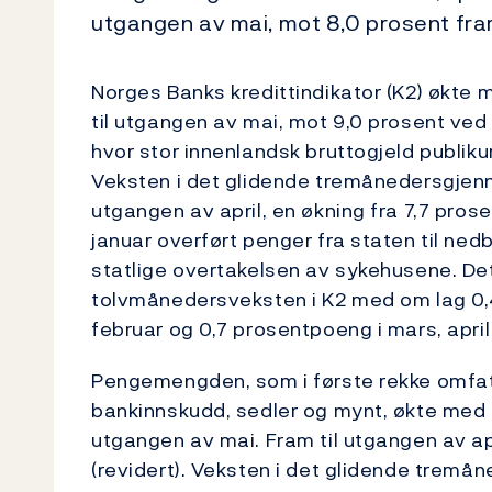
utgangen av mai, mot 8,0 prosent fram
Norges Banks kredittindikator (K2) økte
til utgangen av mai, mot 9,0 prosent ved 
hvor stor innenlandsk bruttogjeld publiku
Veksten i det glidende tremånedersgjenn
utgangen av april, en økning fra 7,7 pros
januar overført penger fra staten til ned
statlige overtakelsen av sykehusene. Det
tolvmånedersveksten i K2 med om lag 0,4
februar og 0,7 prosentpoeng i mars, april
Pengemengden, som i første rekke omfa
bankinnskudd, sedler og mynt, økte med 
utgangen av mai. Fram til utgangen av a
(revidert). Veksten i det glidende trem