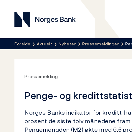
Norges Bank
Her er du nå:
Forside
Aktuelt
Nyheter
Pressemeldinger
Pen
Pressemelding
Penge- og kredittstatis
Norges Banks indikator for kreditt fra
prosent de siste tolv månedene fram ti
Pengemengden (M2) økte med 6,5 pros