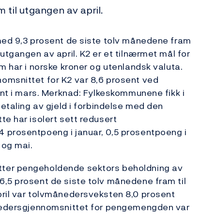
 til utgangen av april.
 med 9,3 prosent de siste tolv månedene fram
utgangen av april. K2 er et tilnærmet mål for
m har i norske kroner og utenlandsk valuta.
omsnittet for K2 var 8,6 prosent ved
ent i mars. Merknad: Fylkeskommunene fikk i
betaling av gjeld i forbindelse med den
te har isolert sett redusert
 prosentpoeng i januar, 0,5 prosentpoeng i
 og mai.
tter pengeholdende sektors beholdning av
6,5 prosent de siste tolv månedene fram til
pril var tolvmånedersveksten 8,0 prosent
ånedersgjennomsnittet for pengemengden var