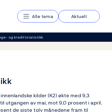
Hovedmeny
Alle tema
Aktuelt
ge- og kredittstatistikk
tikk
 innenlandske kilder (K2) økte med 9,3
l utgangen av mai, mot 9,0 prosent i april.
ent de siste tolv månedene fram til