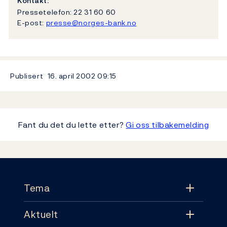
Kontakt:
Pressetelefon: 22 31 60 60
E-post:
presse@norges-bank.no
Publisert
16. april 2002
09:15
Fant du det du lette etter?
Gi oss tilbakemelding
Footer
Tema
Aktuelt
Tema