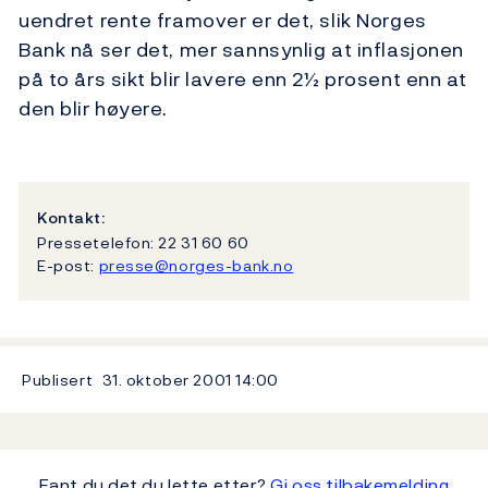
uendret rente framover er det, slik Norges
Bank nå ser det, mer sannsynlig at inflasjonen
på to års sikt blir lavere enn 2½ prosent enn at
den blir høyere.
Kontakt:
Pressetelefon: 22 31 60 60
E-post:
presse@norges-bank.no
Publisert
31. oktober 2001
14:00
Fant du det du lette etter?
Gi oss tilbakemelding