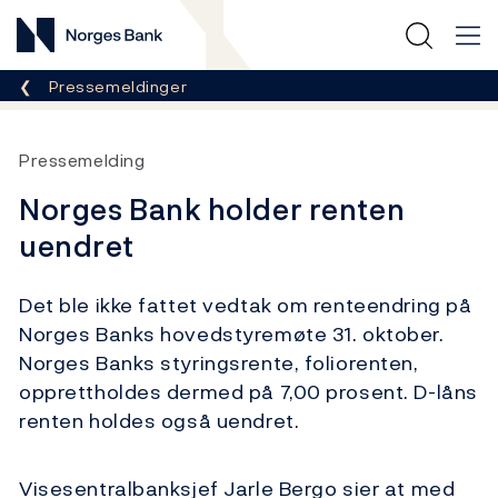
Norges Bank
Her er du nå:
Pressemeldinger
Pressemelding
Norges Bank holder renten
uendret
Det ble ikke fattet vedtak om renteendring på
Norges Banks hovedstyremøte 31. oktober.
Norges Banks styringsrente, foliorenten,
opprettholdes dermed på 7,00 prosent. D-låns
renten holdes også uendret.
Visesentralbanksjef Jarle Bergo sier at med