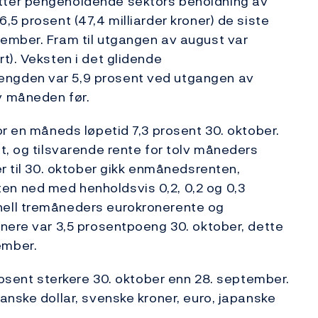
tter pengeholdende sektors beholdning av
5 prosent (47,4 milliarder kroner) de siste
ember. Fram til utgangen av august var
t). Veksten i det glidende
ngden var 5,9 prosent ved utgangen av
v måneden før.
or en måneds løpetid 7,3 prosent 30. oktober.
t, og tilsvarende rente for tolv måneders
er til 30. oktober gikk enmånedsrenten,
n ned med henholdsvis 0,2, 0,2 og 0,3
ell tremåneders eurokronerente og
nere var 3,5 prosentpoeng 30. oktober, dette
ember.
rosent sterkere 30. oktober enn 28. september.
anske dollar, svenske kroner, euro, japanske