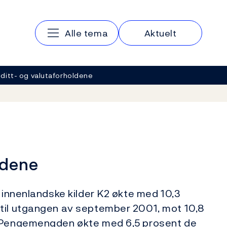
Hovedmeny
Alle tema
Aktuelt
ditt- og valutaforholdene
ldene
a innenlandske kilder K2 økte med 10,3
til utgangen av september 2001, mot 10,8
. Pengemengden økte med 6,5 prosent de