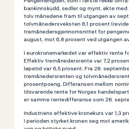
Pengemengden, som i første rekke omfa
bankinnskudd, sedler og mynt, økte med 6,
tolv månedene fram til utgangen av sept
tolvmånedersveksten 8,1 prosent (revider
tremånedersgjennomsnittet for pengeme
august, mot 6,8 prosent ved utgangen a
I eurokronemarkedet var effektiv rente f
Effektiv tremånedersrente var 7,2 prosen
løpetid var 6,5 prosent. Fra 28. septemb
tremånedersrenten og tolvmånedersrente
prosentpoeng. Differansen mellom nomin
tilsvarende rente for Norges handelspart
er samme rentedifferanse som 28. sept
Industriens effektive kronekurs var 1,3 p
I perioden styrket kronen seg mot amerik
yen og britiske pund.