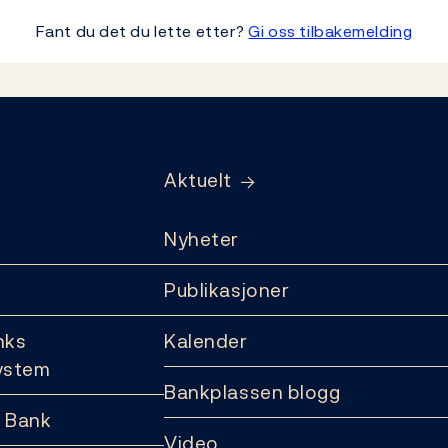
Fant du det du lette etter?
Gi oss tilbakemelding
Aktuelt
Nyheter
Publikasjoner
nks
Kalender
ystem
Bankplassen blogg
 Bank
Video