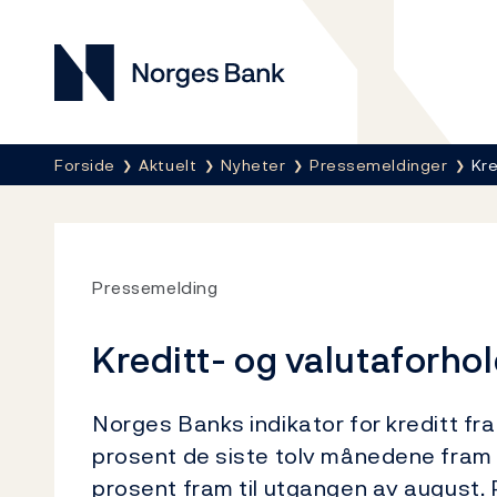
Norges Bank
Her er du nå:
Forside
Aktuelt
Nyheter
Pressemeldinger
Kre
Pressemelding
Kreditt- og valutaforho
Norges Banks indikator for kreditt fr
prosent de siste tolv månedene fram 
prosent fram til utgangen av august