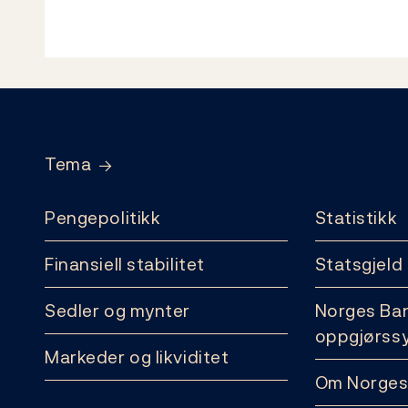
Footer
Tema
Pengepolitikk
Statistikk
Finansiell stabilitet
Statsgjeld
Sedler og mynter
Norges Ba
oppgjørss
Markeder og likviditet
Om Norges