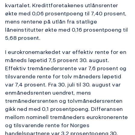
kvartalet. Kredittforetakenes utlånsrenter
økte med 0,06 prosentpoeng til 7,40 prosent,
mens rentene på utlån fra statlige
låneinstitutter økte med 0,16 prosentpoeng til
5,68 prosent.
I eurokronemarkedet var effektiv rente for en
måneds løpetid 7,5 prosent 30. august.
Effektiv tremånedersrente var 7,6 prosent og
tilsvarende rente for tolv måneders løpetid
var 7,4 prosent. Fra 30. juli til 30. august var
enmånedsrenten uendret, mens
tremånedersrenten og tolvmånedersrenten
gikk ned med 0,1 prosentpoeng. Differansen
mellom nominell tremåneders eurokronerente
og tilsvarende rente for Norges
handelspartnere var 3,2 prosentpoeng 30.