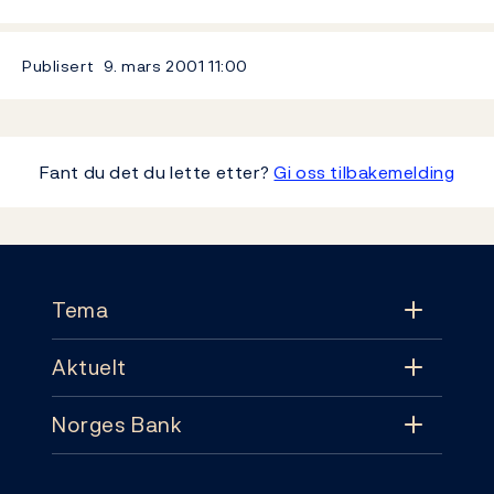
Publisert
9. mars 2001
11:00
Fant du det du lette etter?
Gi oss tilbakemelding
Footer
Tema
Aktuelt
Tema
Norges Bank
Aktuelt
Pengepolitikk
Kontakt