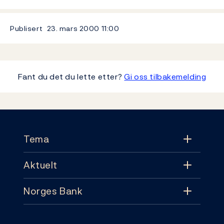
Publisert
23. mars 2000
11:00
Fant du det du lette etter?
Gi oss tilbakemelding
Footer
Tema
Aktuelt
Tema
Norges Bank
Aktuelt
Pengepolitikk
Kontakt