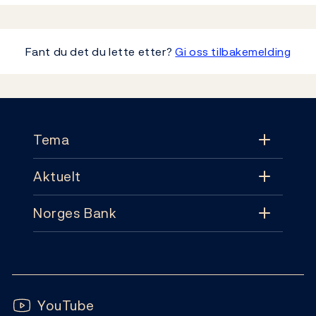
Fant du det du lette etter?
Gi oss tilbakemelding
Footer
Tema
Aktuelt
Tema
Norges Bank
Aktuelt
Pengepolitikk
Kontakt
Nyheter
Finansiell stabilitet
Følg oss:
Abonnement
Publikasjoner
YouTube
Sedler og mynter