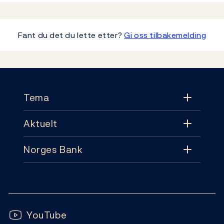
Fant du det du lette etter?
Gi oss tilbakemelding
Footer
Tema
Aktuelt
Tema
Norges Bank
Aktuelt
Pengepolitikk
Kontakt
Nyheter
Finansiell stabilitet
Følg oss:
Abonnement
Publikasjoner
YouTube
Sedler og mynter