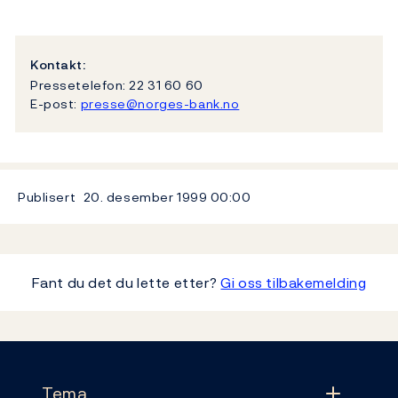
Kontakt:
Pressetelefon: 22 31 60 60
E-post:
presse@norges-bank.no
Publisert
20. desember 1999
00:00
Fant du det du lette etter?
Gi oss tilbakemelding
Footer
Tema