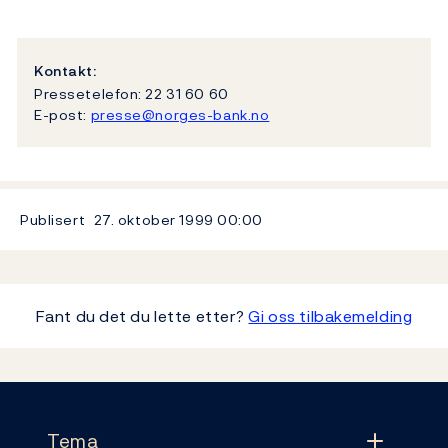
Kontakt:
Pressetelefon: 22 31 60 60
E-post:
presse@norges-bank.no
Publisert
27. oktober 1999
00:00
Fant du det du lette etter?
Gi oss tilbakemelding
Footer
Tema