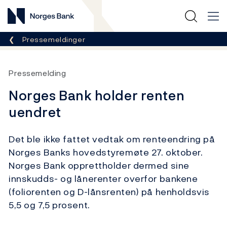
Norges Bank
Her er du nå:
Pressemeldinger
Pressemelding
Norges Bank holder renten
uendret
Det ble ikke fattet vedtak om renteendring på
Norges Banks hovedstyremøte 27. oktober.
Norges Bank opprettholder dermed sine
innskudds- og lånerenter overfor bankene
(foliorenten og D-lånsrenten) på henholdsvis
5,5 og 7,5 prosent.