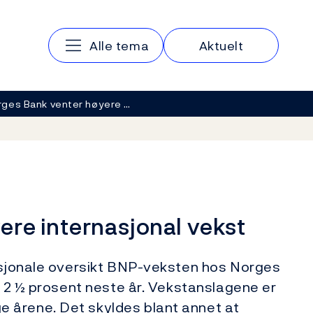
Hovedmeny
Alle tema
Aktuelt
rges Bank venter høyere …
ere internasjonal vekst
nasjonale oversikt BNP-veksten hos Norges
og 2 ½ prosent neste år. Vekstanslagene er
 årene. Det skyldes blant annet at