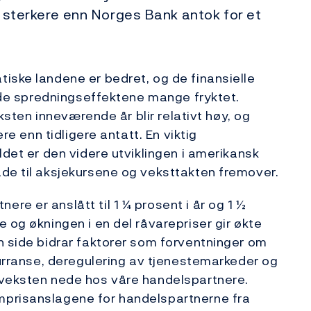
ir sterkere enn Norges Bank antok for et
iske landene er bedret, og de finansielle
t de spredningseffektene mange fryktet.
eksten inneværende år blir relativt høy, og
ere enn tidligere antatt. En viktig
ldet er den videre utviklingen i amerikansk
de til aksjekursene og veksttakten fremover.
e er anslått til 1 ¼ prosent i år og 1 ½
 og økningen i en del råvarepriser gir økte
n side bidrar faktorer som forventninger om
kurranse, deregulering av tjenestemarkeder og
sveksten nede hos våre handelspartnere.
mprisanslagene for handelspartnerne fra