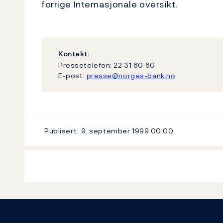
forrige Internasjonale oversikt.
Kontakt:
Pressetelefon: 22 31 60 60
E-post:
presse@norges-bank.no
Publisert
9. september 1999
00:00
Footer