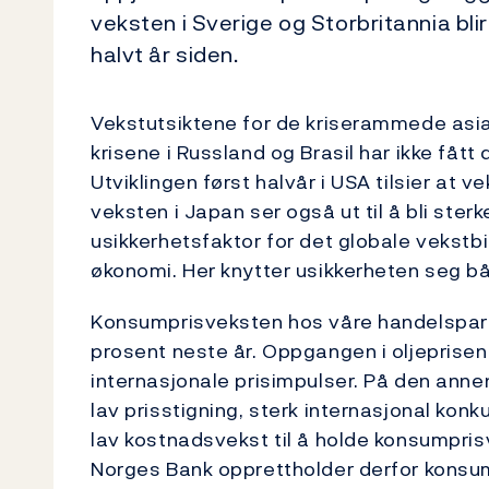
veksten i Sverige og Storbritannia bl
halvt år siden.
Vekstutsiktene for de kriserammede asiat
krisene i Russland og Brasil har ikke fåt
Utviklingen først halvår i USA tilsier at v
veksten i Japan ser også ut til å bli sterk
usikkerhetsfaktor for det globale vekstbi
økonomi. Her knytter usikkerheten seg bå
Konsumprisveksten hos våre handelspartner
prosent neste år. Oppgangen i oljeprisene
internasjonale prisimpulser. På den anne
lav prisstigning, sterk internasjonal kon
lav kostnadsvekst til å holde konsumpri
Norges Bank opprettholder derfor konsu