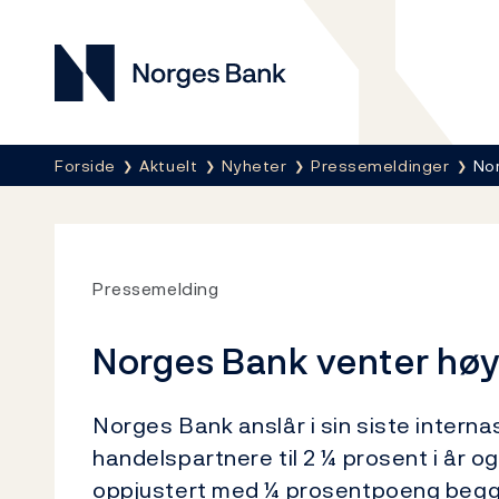
Norges Bank
Her er du nå:
Forside
Aktuelt
Nyheter
Pressemeldinger
No
Pressemelding
Norges Bank venter høy
Norges Bank anslår i sin siste inter
handelspartnere til 2 ¼ prosent i år 
oppjustert med ¼ prosentpoeng begge