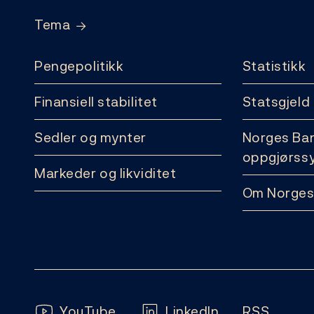
Tema
Pengepolitikk
Statistikk
Finansiell stabilitet
Statsgjeld
Sedler og mynter
Norges Ba
oppgjørss
Markeder og likviditet
Om Norges
Følg oss:
YouTube
LinkedIn
RSS