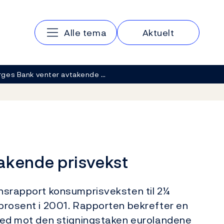
Hovedmeny
Alle tema
Aktuelt
rges Bank venter avtakende …
akende prisvekst
jonsrapport konsumprisveksten til 2¼
¾ prosent i 2001. Rapporten bekrefter en
i ned mot den stigningstaken eurolandene