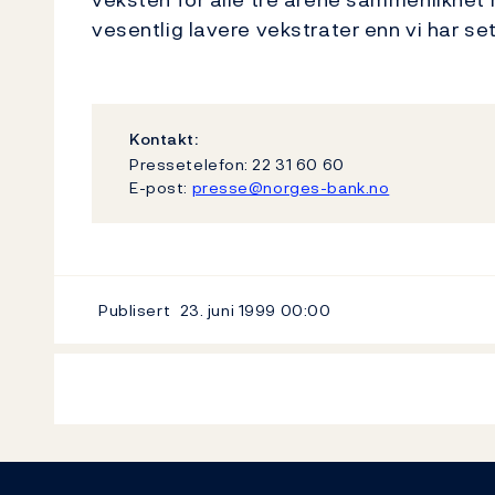
vesentlig lavere vekstrater enn vi har set
Kontakt:
Pressetelefon: 22 31 60 60
E-post:
presse@norges-bank.no
Publisert
23. juni 1999
00:00
Footer