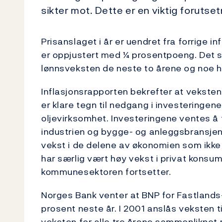
sikter mot. Dette er en viktig forutset
Prisanslaget i år er uendret fra forrige 
er oppjustert med ¼ prosentpoeng. Det 
lønnsveksten de neste to årene og noe h
Inflasjonsrapporten bekrefter at veksten
er klare tegn til nedgang i investeringene
oljevirksomhet. Investeringene ventes å f
industrien og bygge- og anleggsbransjen 
vekst i de delene av økonomien som ikke 
har særlig vært høy vekst i privat konsum.
kommunesektoren fortsetter.
Norges Bank venter at BNP for Fastlands-
prosent neste år. I 2001 anslås veksten t
veksten for alle tre årene sammenliknet 