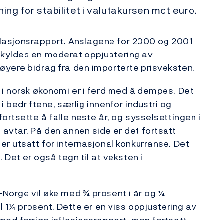
ning for stabilitet i valutakursen mot euro.
inflasjonsrapport. Anslagene for 2000 og 2001
skyldes en moderat oppjustering av
øyere bidrag fra den importerte prisveksten.
 i norsk økonomi er i ferd med å dempes. Det
 i bedriftene, særlig innenfor industri og
ortsette å falle neste år, og sysselsettingen i
avtar. På den annen side er det fortsatt
er utsatt for internasjonal konkurranse. Det
 Det er også tegn til at veksten i
Norge vil øke med ¾ prosent i år og ¼
il 1¼ prosent. Dette er en viss oppjustering av
med forrige inflasjonsrapport, men fortsatt