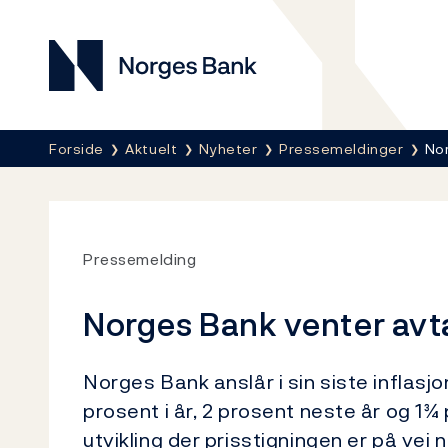
Norges Bank
Her er du nå:
Forside
Aktuelt
Nyheter
Pressemeldinger
No
Pressemelding
Norges Bank venter avt
Norges Bank anslår i sin siste inflas
prosent i år, 2 prosent neste år og 1
utvikling der prisstigningen er på ve