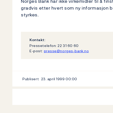
Norges Bank har ikke virkemidler til å fin
gradvis etter hvert som ny informasjon be
styrkes.
Kontakt:
Pressetelefon: 22 31 60 60
E-post:
presse@norges-bank.no
Publisert
23. april 1999
00:00