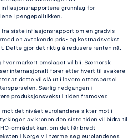
i inflasjonsrapportene grunnlag for
lene i pengepolitikken.
fra siste inflasjonsrapport om en gradvis
rmed en avtakende pris- og kostnadsvekst,
t. Dette gjør det riktig å redusere renten nå.
g hvor markert omslaget vil bli. Særnorsk
er internasjonalt fører etter hvert til svakere
ter at dette vil slå ut i lavere etterspørsel
etterspørselen. Særlig nedgangen i
kere produksjonsvekst i tiden framover.
d mot det nivået eurolandene sikter mot i
yrkingen av kronen den siste tiden vil bidra til
/NHO-området kan, om det får bredt
veksten i Norge vil nærme seg eurolandenes