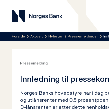
Norges Bank
Her er du nå:
Forside
Aktuelt
Nyheter
Pressemeldinger
Inn
Pressemelding
Innledning til pressekon
Norges Banks hovedstyre har i dag b
og utlånsrenter med 0,5 prosentpoeng 
D-lånsrenten er etter dette henholds