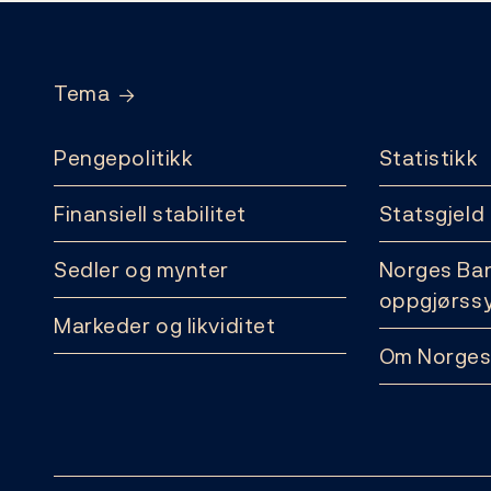
Footer
Tema
Pengepolitikk
Statistikk
Finansiell stabilitet
Statsgjeld
Sedler og mynter
Norges Ba
oppgjørss
Markeder og likviditet
Om Norges