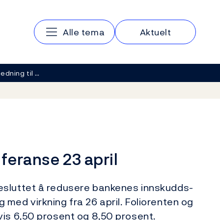
Hovedmeny
Alle tema
Aktuelt
ledning til …
feranse 23 april
esluttet å redusere bankenes innskudds-
med virkning fra 26 april. Foliorenten og
vis 6,50 prosent og 8,50 prosent.