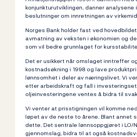
konjunkturutviklingen, danner analysene 
beslutninger om innretningen av virkemid
Norges Bank holder fast ved hovedbildet 
avmatning av veksten i økonomien og de
som vil bedre grunnlaget for kursstabilite
Det er usikkert når omslaget inntreffer o
kostnadsøkning i 1998 og lave produktpris
lønnsomhet i deler av næringslivet. Vi ven
etter arbeidskraft og fall i investerings
oljeinvesteringene ventes å bidra til sva
Vi venter at prisstigningen vil komme ne
løpet av de neste to årene. Blant annet st
dette. Det sentrale lønnsoppgjøret i LO
gjennomslag, bidra til at også kostnads