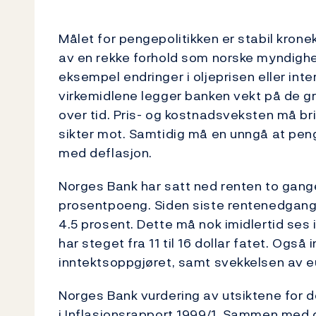
Målet for pengepolitikken er stabil kron
av en rekke forhold som norske myndighete
eksempel endringer i oljeprisen eller inte
virkemidlene legger banken vekt på de gr
over tid. Pris- og kostnadsveksten må b
sikter mot. Samtidig må en unngå at penge
med deflasjon.
Norges Bank har satt ned renten to ganger
prosentpoeng. Siden siste rentenedgang
4.5 prosent. Dette må nok imidlertid ses
har steget fra 11 til 16 dollar fatet. Også
inntektsoppgjøret, samt svekkelsen av eu
Norges Bank vurdering av utsiktene for d
i Inflasjonsrapport 1999/1. Sammen med