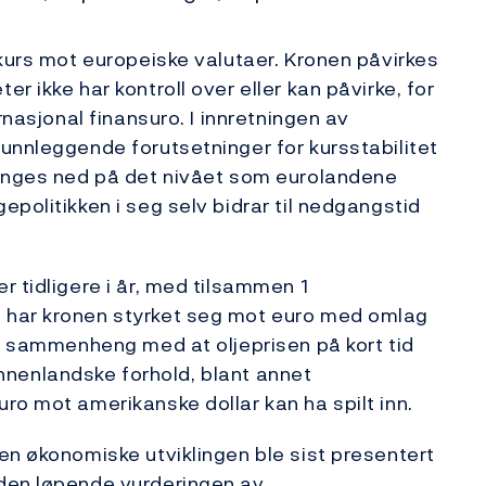
ekurs mot europeiske valutaer. Kronen påvirkes
r ikke har kontroll over eller kan påvirke, for
rnasjonal finansuro. I innretningen av
unnleggende forutsetninger for kursstabilitet
ringes ned på det nivået som eurolandene
politikken i seg selv bidrar til nedgangstid
 tidligere i år, med tilsammen 1
 har kronen styrket seg mot euro med omlag
 i sammenheng med at oljeprisen på kort tid
 innenlandske forhold, blant annet
ro mot amerikanske dollar kan ha spilt inn.
en økonomiske utviklingen ble sist presentert
 den løpende vurderingen av