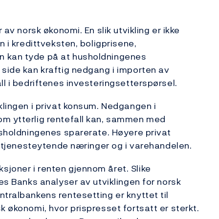
 av norsk økonomi. En slik utvikling er ikke
n i kredittveksten, boligprisene,
n kan tyde på at husholdningenes
 side kan kraftig nedgang i importen av
ll i bedriftenes investeringsetterspørsel.
klingen i privat konsum. Nedgangen i
om ytterlig rentefall kan, sammen med
husholdningenes sparerate. Høyere privat
 i tjenesteytende næringer og i varehandelen.
joner i renten gjennom året. Slike
ges Banks analyser av utviklingen for norsk
tralbankens rentesetting er knyttet til
k økonomi, hvor prispresset fortsatt er sterkt.