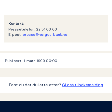
Kontakt:
Pressetelefon: 22 31 60 60
E-post:
presse@norges-bank.no
Publisert
1. mars 1999
00:00
Fant du det du lette etter?
Gi oss tilbakemelding
Footer