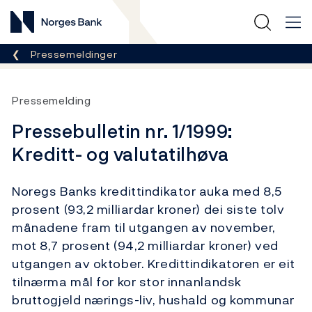
Norges Bank
Her er du nå:
Pressemeldinger
Pressemelding
Pressebulletin nr. 1/1999:
Kreditt- og valutatilhøva
Noregs Banks kredittindikator auka med 8,5
prosent (93,2 milliardar kroner) dei siste tolv
månadene fram til utgangen av november,
mot 8,7 prosent (94,2 milliardar kroner) ved
utgangen av oktober. Kredittindikatoren er eit
tilnærma mål for kor stor innanlandsk
bruttogjeld nærings-liv, hushald og kommunar