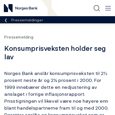
Norges Bank
Her er du nå:
Pressemeldinger
Pressemelding
Konsumprisveksten holder seg
lav
Norges Bank anslår konsumprisveksten til 2½
prosent neste år og 2¼ prosent i 2000. For
1999 innebærer dette en nedjustering av
anslaget i forrige inflasjonsrapport.
Prisstigningen vil likevel være noe høyere enn
blant handelspartnerne fram til og med 2000.
Deretter anslås en konsumprisvekst som er