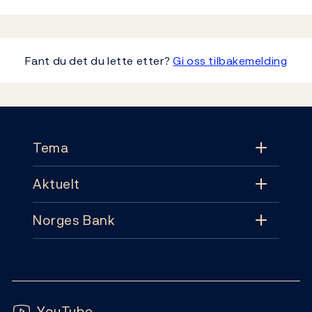
Fant du det du lette etter?
Gi oss tilbakemelding
Footer
Tema
Aktuelt
Tema
Norges Bank
Aktuelt
Pengepolitikk
Kontakt
Nyheter
Finansiell stabilitet
Følg oss:
Abonnement
Publikasjoner
YouTube