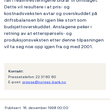
fall i realinvesteringene bidrar til omslaget.
Dette vil resultere i at pris- og
kostnadsveksten avtar og overskuddet på
driftsbalansen blir igjen like stort som
budsjettoverskuddet. Anslagene peker i
retning av at etterspørsels- og
produksjonsveksten etter denne tilpasningen
vil ta seg noe opp igjen fra og med 2001.
Kontakt:
Pressetelefon: 22 31 60 60
E-post:
presse@norges-bank.no
Publisert
16. desember 1998
00:00