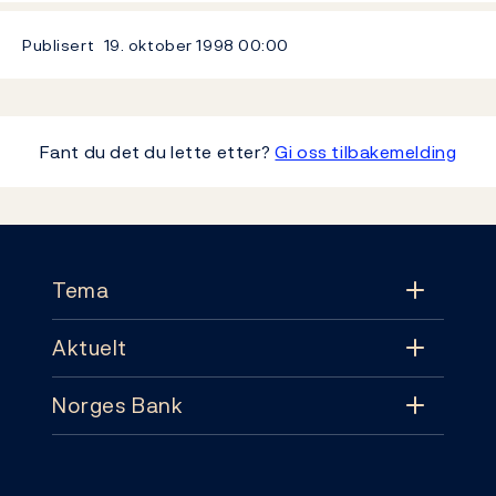
Publisert
19. oktober 1998
00:00
Fant du det du lette etter?
Gi oss tilbakemelding
Footer
Tema
Aktuelt
Tema
Norges Bank
Aktuelt
Pengepolitikk
Kontakt
Nyheter
Finansiell stabilitet