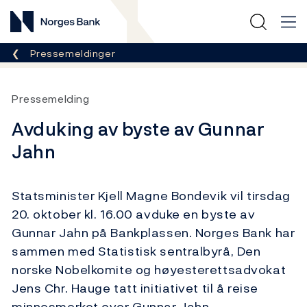
Norges Bank
Her er du nå:
Pressemeldinger
Pressemelding
Avduking av byste av Gunnar
Jahn
Statsminister Kjell Magne Bondevik vil tirsdag
20. oktober kl. 16.00 avduke en byste av
Gunnar Jahn på Bankplassen. Norges Bank har
sammen med Statistisk sentralbyrå, Den
norske Nobelkomite og høyesterettsadvokat
Jens Chr. Hauge tatt initiativet til å reise
minnesmerket over Gunnar Jahn.