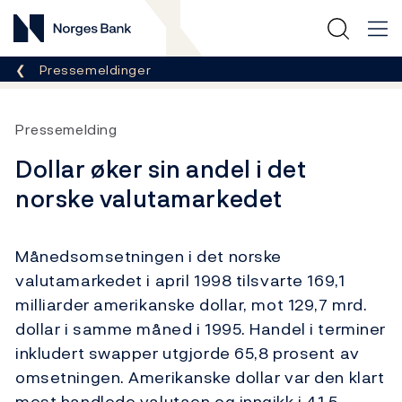
Norges Bank
Her er du nå:
Pressemeldinger
Pressemelding
Dollar øker sin andel i det
norske valutamarkedet
Månedsomsetningen i det norske
valutamarkedet i april 1998 tilsvarte 169,1
milliarder amerikanske dollar, mot 129,7 mrd.
dollar i samme måned i 1995. Handel i terminer
inkludert swapper utgjorde 65,8 prosent av
omsetningen. Amerikanske dollar var den klart
mest handlede valutaen og inngikk i 41,5