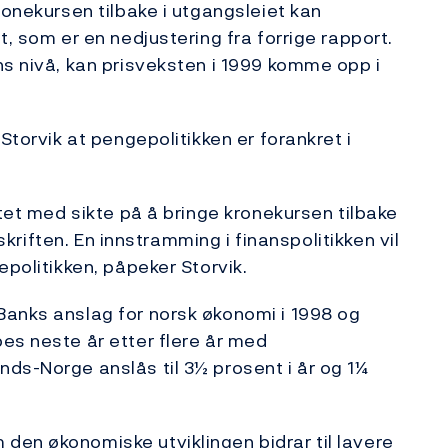
ronekursen tilbake i utgangsleiet kan
t, som er en nedjustering fra forrige rapport.
ns nivå, kan prisveksten i 1999 komme opp i
Storvik at pengepolitikken er forankret i
ttet med sikte på å bringe kronekursen tilbake
rskriften. En innstramming i finanspolitikken vil
epolitikken, påpeker Storvik.
Banks anslag for norsk økonomi i 1998 og
es neste år etter flere år med
ds-Norge anslås til 3½ prosent i år og 1¼
den økonomiske utviklingen bidrar til lavere