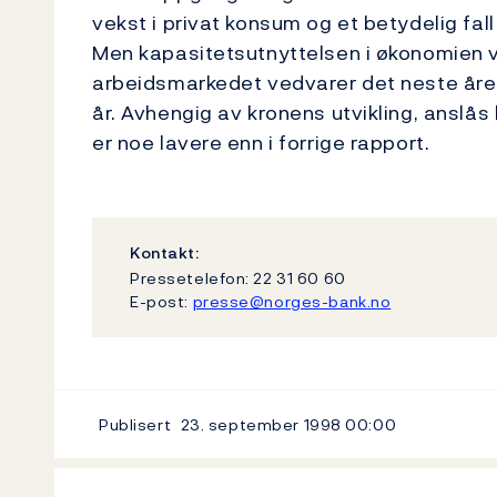
vekst i privat konsum og et betydelig fal
Men kapasitetsutnyttelsen i økonomien vi
arbeidsmarkedet vedvarer det neste året.
år. Avhengig av kronens utvikling, anslås
er noe lavere enn i forrige rapport.
Kontakt:
Pressetelefon: 22 31 60 60
E-post:
presse@norges-bank.no
Publisert
23. september 1998
00:00