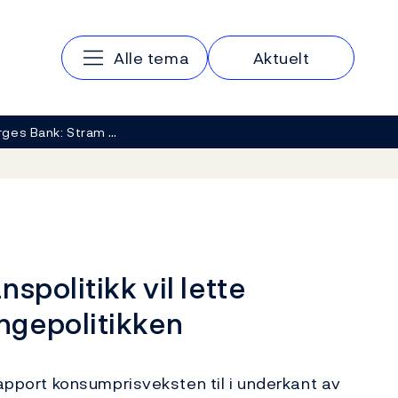
Hovedmeny
Alle tema
Aktuelt
rges Bank: Stram …
spolitikk vil lette
ngepolitikken
rapport konsumprisveksten til i underkant av