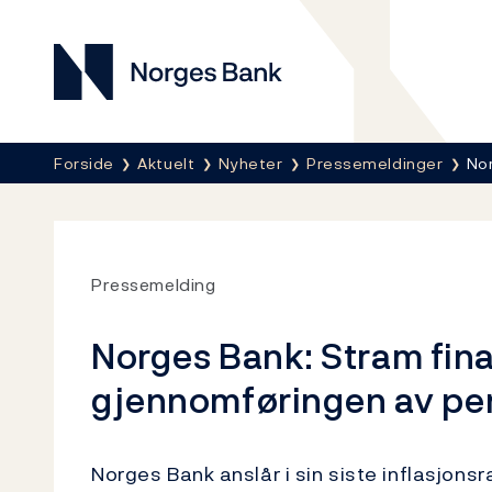
Norges Bank
Her er du nå:
Forside
Aktuelt
Nyheter
Pressemeldinger
No
Pressemelding
Norges Bank: Stram finan
gjennomføringen av pe
Norges Bank anslår i sin siste inflasjons