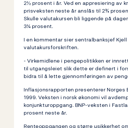
2½ prosent i år. Ved en appresiering av k
prisveksten neste år anslås til 2¾ prosen
Skulle valutakursen bli liggende på dage
3¼ prosent.
I en kommentar sier sentralbanksjef Kjell 
valutakursforskriften.
- Virkemidlene i pengepolitikken er innre
til utgangsleiet slik dette er definert i fo
bidra til å lette gjennomføringen av peng
Inflasjonsrapporten presenterer Norges 
1999. Veksten i norsk økonomi vil avdemp
konjunkturoppgang. BNP-veksten i Fastlan
prosent neste år.
Renteoppgangen og større usikkerhet om 