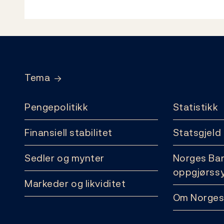
Footer
Tema
Pengepolitikk
Statistikk
Finansiell stabilitet
Statsgjeld
Sedler og mynter
Norges Ba
oppgjørss
Markeder og likviditet
Om Norges