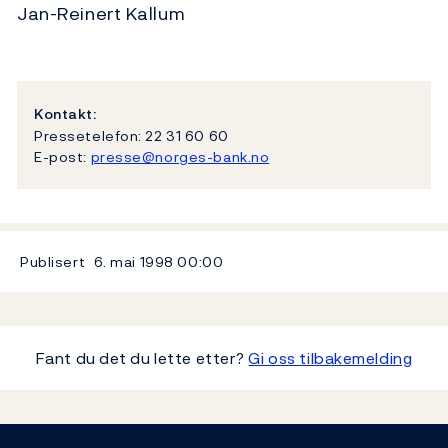
Jan-Reinert Kallum
Kontakt:
Pressetelefon: 22 31 60 60
E-post:
presse@norges-bank.no
Publisert
6. mai 1998
00:00
Fant du det du lette etter?
Gi oss tilbakemelding
Footer