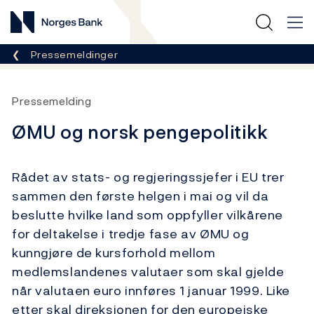
Norges Bank
Her er du nå:
Pressemeldinger
Pressemelding
ØMU og norsk pengepolitikk
Rådet av stats- og regjeringssjefer i EU trer
sammen den første helgen i mai og vil da
beslutte hvilke land som oppfyller vilkårene
for deltakelse i tredje fase av ØMU og
kunngjøre de kursforhold mellom
medlemslandenes valutaer som skal gjelde
når valutaen euro innføres 1 januar 1999. Like
etter skal direksjonen for den europeiske