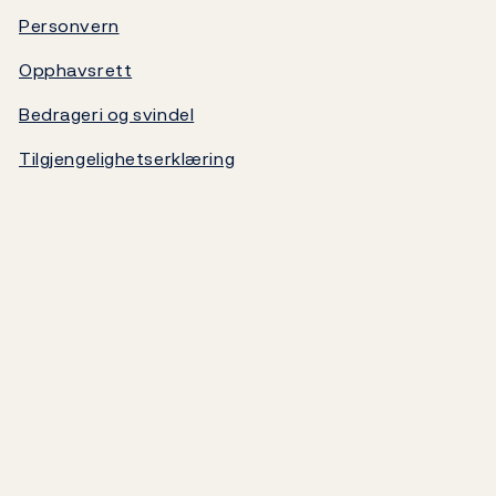
Video
Statsgjeld
Personvern
Opphavsrett
Norges Banks oppgjørssystem
Bedrageri og svindel
Om Norges Bank
Tilgjengelighetserklæring