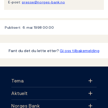
E-post:
presse@norges-bank.no
Publisert
6. mai 1998
00:00
Fant du det du lette etter?
Gi oss tilbakemelding
Footer
Tema
Aktuelt
Tema
Norges Bank
Aktuelt