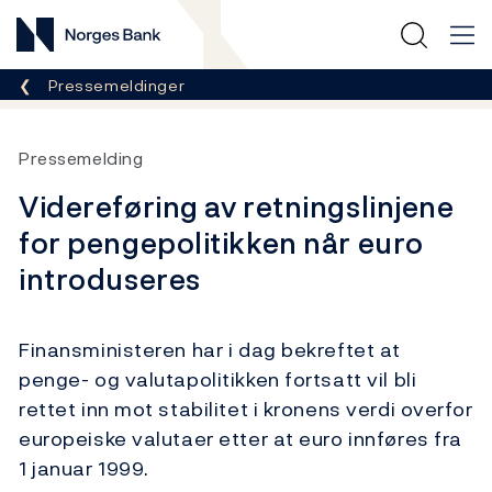
Norges Bank
Her er du nå:
Pressemeldinger
Pressemelding
Videreføring av retningslinjene
for pengepolitikken når euro
introduseres
Finansministeren har i dag bekreftet at
penge- og valutapolitikken fortsatt vil bli
rettet inn mot stabilitet i kronens verdi overfor
europeiske valutaer etter at euro innføres fra
1 januar 1999.