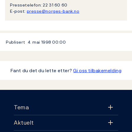
Pressetelefon: 22 31 60 60
E-post:
presse@norges-bank.no
Publisert
4. mai 1998
00:00
Fant du det du lette etter?
Gi oss tilbakemelding
Footer
Tema
Aktuelt
Tema