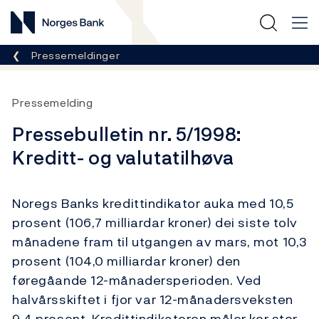
Norges Bank
Her er du nå:
Pressemeldinger
Pressemelding
Pressebulletin nr. 5/1998:
Kreditt- og valutatilhøva
Noregs Banks kredittindikator auka med 10,5
prosent (106,7 milliardar kroner) dei siste tolv
månadene fram til utgangen av mars, mot 10,3
prosent (104,0 milliardar kroner) den
føregåande 12-månadersperioden. Ved
halvårsskiftet i fjor var 12-månadersveksten
9,4 prosent. Kredittindikatoren måler kor stor