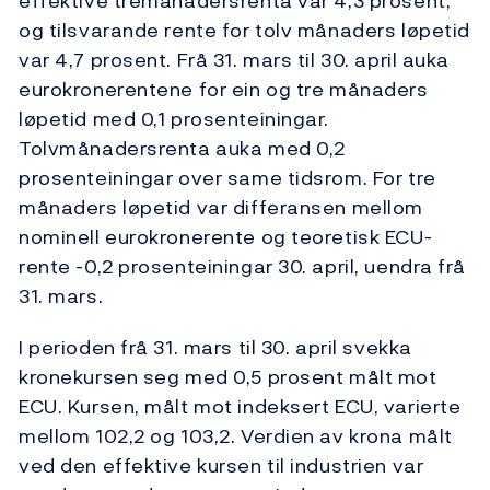
effektive tremånadersrenta var 4,3 prosent,
og tilsvarande rente for tolv månaders løpetid
var 4,7 prosent. Frå 31. mars til 30. april auka
eurokronerentene for ein og tre månaders
løpetid med 0,1 prosenteiningar.
Tolvmånadersrenta auka med 0,2
prosenteiningar over same tidsrom. For tre
månaders løpetid var differansen mellom
nominell eurokronerente og teoretisk ECU-
rente -0,2 prosenteiningar 30. april, uendra frå
31. mars.
I perioden frå 31. mars til 30. april svekka
kronekursen seg med 0,5 prosent målt mot
ECU. Kursen, målt mot indeksert ECU, varierte
mellom 102,2 og 103,2. Verdien av krona målt
ved den effektive kursen til industrien var