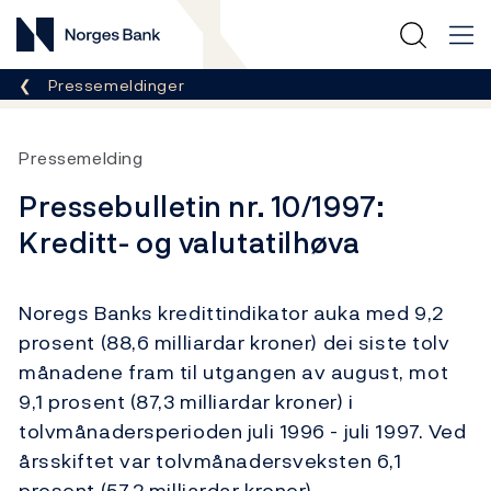
Norges Bank
Her er du nå:
Pressemeldinger
Pressemelding
Pressebulletin nr. 10/1997:
Kreditt- og valutatilhøva
Noregs Banks kredittindikator auka med 9,2
prosent (88,6 milliardar kroner) dei siste tolv
månadene fram til utgangen av august, mot
9,1 prosent (87,3 milliardar kroner) i
tolvmånadersperioden juli 1996 - juli 1997. Ved
årsskiftet var tolvmånadersveksten 6,1
prosent (57,2 milliardar kroner).