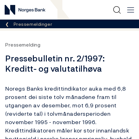
Norges Bank
Her er du nå:
Pressemeldinger
Pressemelding
Pressebulletin nr. 2/1997:
Kreditt- og valutatilhøva
Noregs Banks kredittindikator auka med 6,8
prosent dei siste tolv månadene fram til
utgangen av desember, mot 6,9 prosent
(reviderte tal) i tolvmånadersperioden
november 1995 - november 1996.
Kredittindikatoren måler kor stor innanlandsk
bruttogjeld i norske kroner næringsliv, hushald