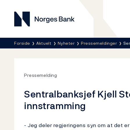
Norges Bank
Her er du nå:
Forside
Aktuelt
Nyheter
Pressemeldinger
Sen
Pressemelding
Sentralbanksjef Kjell S
innstramming
- Jeg deler regjeringens syn om at det er 