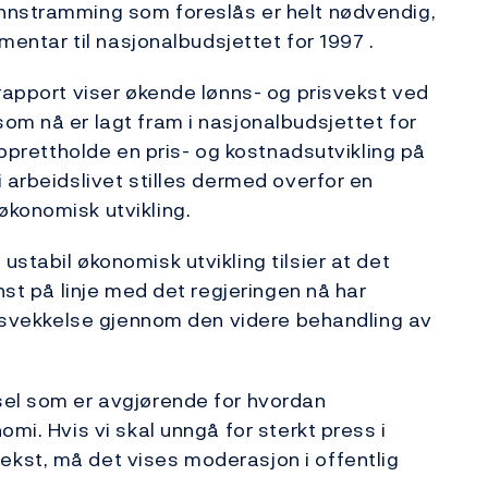
nnstramming som foreslås er helt nødvendig,
mmentar til nasjonalbudsjettet for 1997 .
srapport viser økende lønns- og prisvekst ved
om nå er lagt fram i nasjonalbudsjettet for
opprettholde en pris- og kostnadsutvikling på
 arbeidslivet stilles dermed overfor en
økonomisk utvikling.
stabil økonomisk utvikling tilsier at det
nst på linje med det regjeringen nå har
en svekkelse gjennom den videre behandling av
sel som er avgjørende for hvordan
mi. Hvis vi skal unngå for sterkt press i
kst, må det vises moderasjon i offentlig