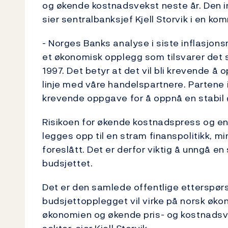
og økende kostnadsvekst neste år. Den i
sier sentralbanksjef Kjell Storvik i en ko
- Norges Banks analyse i siste inflasjon
et økonomisk opplegg som tilsvarer det s
1997. Det betyr at det vil bli krevende å 
linje med våre handelspartnere. Partene i
krevende oppgave for å oppnå en stabil 
Risikoen for økende kostnadspress og en u
legges opp til en stram finanspolitikk, mi
foreslått. Det er derfor viktig å unngå 
budsjettet.
Det er den samlede offentlige etterspør
budsjettopplegget vil virke på norsk økono
økonomien og økende pris- og kostnadsve