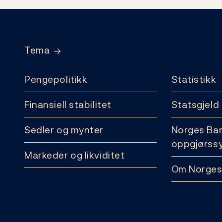
Footer
Tema
Pengepolitikk
Statistikk
Finansiell stabilitet
Statsgjeld
Sedler og mynter
Norges Ba
oppgjørss
Markeder og likviditet
Om Norges