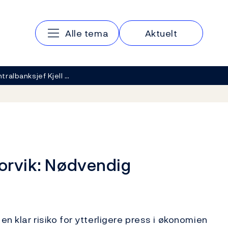
Hovedmeny
Alle tema
Aktuelt
tralbanksjef Kjell …
torvik: Nødvendig
en klar risiko for ytterligere press i økonomien