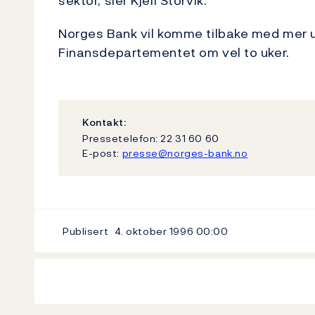
sektor, sier Kjell Storvik.
Norges Bank vil komme tilbake med mer ut
Finansdepartementet om vel to uker.
Kontakt:
Pressetelefon: 22 31 60 60
E-post:
presse@norges-bank.no
Publisert
4. oktober 1996
00:00