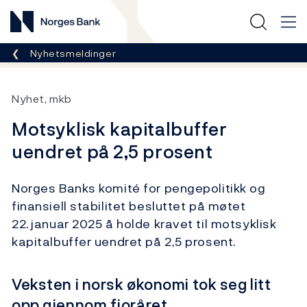
Norges Bank
Her er du nå:
Nyhetsmeldinger
Nyhet, mkb
Motsyklisk kapitalbuffer
uendret på 2,5 prosent
Norges Banks komité for pengepolitikk og
finansiell stabilitet besluttet på møtet
22. januar 2025 å holde kravet til motsyklisk
kapitalbuffer uendret på 2,5 prosent.
Veksten i norsk økonomi tok seg litt
opp gjennom fjoråret