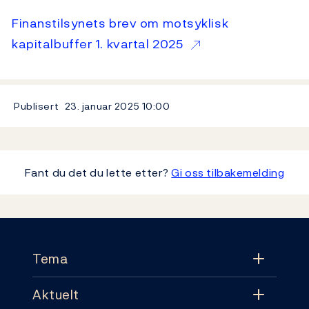
Finanstilsynets brev om motsyklisk
kapitalbuffer 1. kvartal 2025
Publisert
23. januar 2025
10:00
Fant du det du lette etter?
Gi oss tilbakemelding
Footer
Tema
Aktuelt
Tema