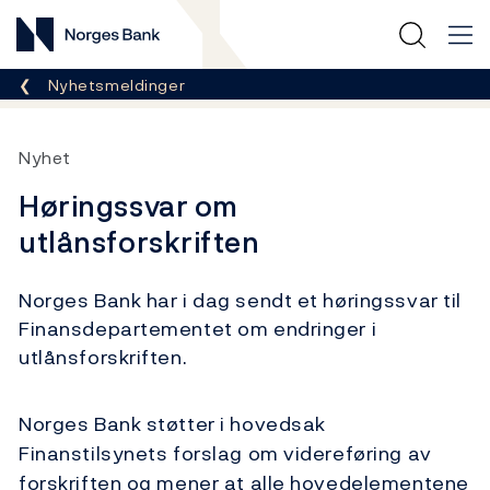
Norges Bank
Her er du nå:
Nyhetsmeldinger
Nyhet
Høringssvar om
utlånsforskriften
Norges Bank har i dag sendt et høringssvar til
Finansdepartementet om endringer i
utlånsforskriften.
Norges Bank støtter i hovedsak
Finanstilsynets forslag om videreføring av
forskriften og mener at alle hovedelementene