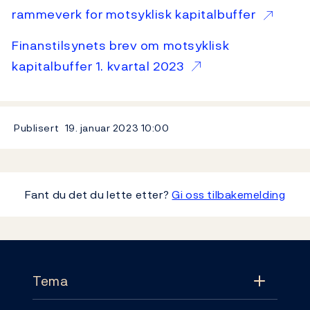
rammeverk for motsyklisk kapitalbuffer
Finanstilsynets brev om motsyklisk
kapitalbuffer 1. kvartal 2023
Publisert
19. januar 2023
10:00
Fant du det du lette etter?
Gi oss tilbakemelding
Footer
Tema