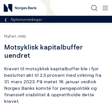
Norges Bank
Her er du nå:
Nyhetsmeldinger
Nyhet, mkb
Motsyklisk kapitalbuffer
uendret
Kravet til motsyklisk kapitalbuffer ble i fjor
besluttet økt til 2,5 prosent med virkning fra
31. mars 2023. På møtet 18. januar vedtok
Norges Banks komité for pengepolitikk og
finansiell stabilitet å opprettholde dette
kravet.