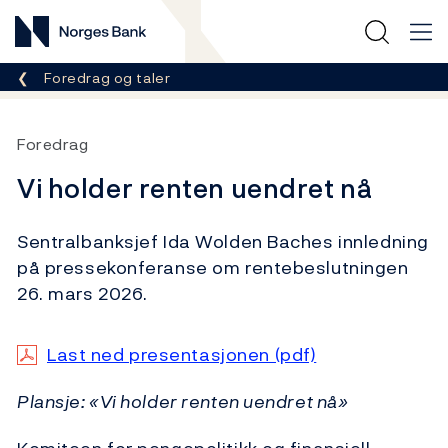
Norges Bank
Her er du nå:
Foredrag og taler
Foredrag
Vi holder renten uendret nå
Sentralbanksjef Ida Wolden Baches innledning
på pressekonferanse om rentebeslutningen
26. mars 2026.
Last ned presentasjonen (pdf)
Plansje: «Vi holder renten uendret nå»