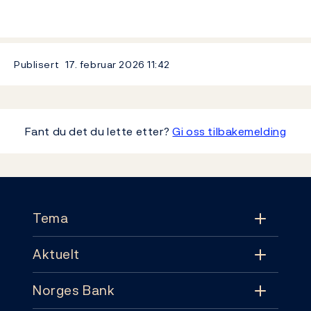
Publisert
17. februar 2026
11:42
Fant du det du lette etter?
Gi oss tilbakemelding
Footer
Tema
Aktuelt
Tema
Norges Bank
Aktuelt
Pengepolitikk