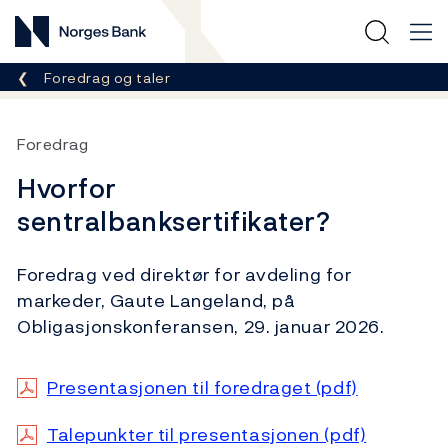
Norges Bank
Her er du nå:
Foredrag og taler
Foredrag
Hvorfor
sentralbanksertifikater?
Foredrag ved direktør for avdeling for
markeder, Gaute Langeland, på
Obligasjonskonferansen, 29. januar 2026.
Presentasjonen til foredraget (pdf)
Talepunkter til presentasjonen (pdf)