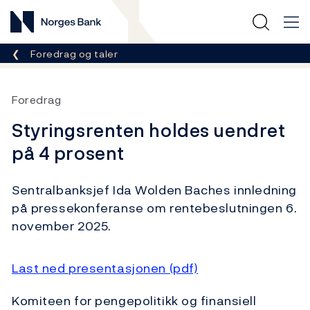
Norges Bank
Her er du nå:
Foredrag og taler
Foredrag
Styringsrenten holdes uendret
på 4 prosent
Sentralbanksjef Ida Wolden Baches innledning
på pressekonferanse om rentebeslutningen 6.
november 2025.
Last ned presentasjonen (pdf)
Komiteen for pengepolitikk og finansiell