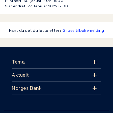
Publisert
30. januar 2025
09:40
Sist endret
27. februar 2025
12:00
Fant du det du lette etter?
Gi oss tilbakemelding
Footer
Tema
Aktuelt
Tema
Norges Bank
Aktuelt
Pengepolitikk
Kontakt
Nyheter
Finansiell stabilitet