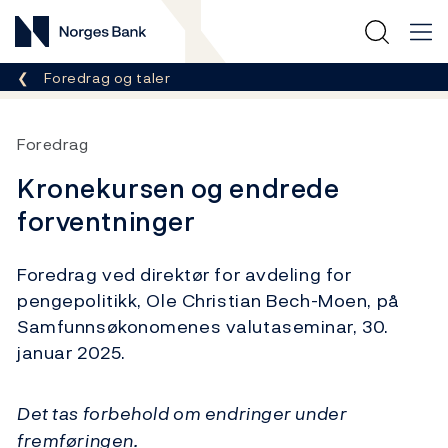
Norges Bank
Her er du nå:
Foredrag og taler
Foredrag
Kronekursen og endrede
forventninger
Foredrag ved direktør for avdeling for
pengepolitikk, Ole Christian Bech-Moen, på
Samfunnsøkonomenes valutaseminar, 30.
januar 2025.
Det tas forbehold om endringer under
fremføringen.