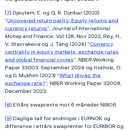
[7]
Djeutem, E. og G. R. Dunbar (2022)
“
Uncovered return parity: Equity returns and
currency returns
”,
Journal of International
Money and Finance
, Vol 128, Nov 2022, Rey, H.,
V. Stavrakeva og J. Tang (2024) “
Currency
centrality in equity markets, exchange rates
and global financial cycles
”, NBER Working
Paper 33003, September 2024 og Itskhoki, O.
og D. Mukhim (2023) “
What drives the
exchange rate?
”, NBER Working Paper 32008,
December 2023.
[8]
Ettårs swaprente mot 6 måneder NIBOR.
[9]
Daglige tall for endringer i EURNOK og
differanse i ettårs swaprenter for EURIBOR og