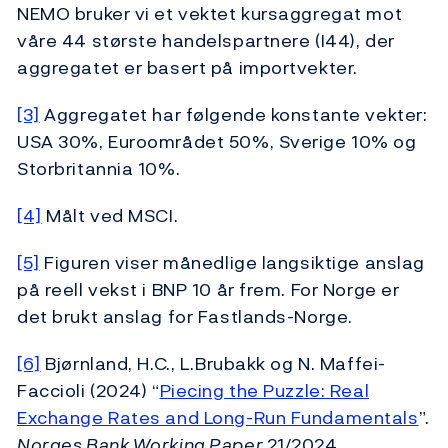
NEMO bruker vi et vektet kursaggregat mot
våre 44 største handelspartnere (I44), der
aggregatet er basert på importvekter.
[3]
Aggregatet har følgende konstante vekter:
USA 30%, Euroområdet 50%, Sverige 10% og
Storbritannia 10%.
[4]
Målt ved MSCI.
[5]
Figuren viser månedlige langsiktige anslag
på reell vekst i BNP 10 år frem. For Norge er
det brukt anslag for Fastlands-Norge.
[6]
Bjørnland, H.C., L.Brubakk og N. Maffei-
Faccioli (2024) “
Piecing the Puzzle: Real
Exchange Rates and Long-Run Fundamentals
”.
Norges Bank Working Paper
21/2024.