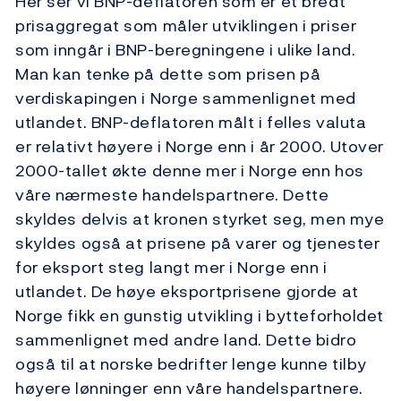
Her ser vi BNP-deflatoren som er et bredt
prisaggregat som måler utviklingen i priser
som inngår i BNP-beregningene i ulike land.
Man kan tenke på dette som prisen på
verdiskapingen i Norge sammenlignet med
utlandet. BNP-deflatoren målt i felles valuta
er relativt høyere i Norge enn i år 2000. Utover
2000-tallet økte denne mer i Norge enn hos
våre nærmeste handelspartnere. Dette
skyldes delvis at kronen styrket seg, men mye
skyldes også at prisene på varer og tjenester
for eksport steg langt mer i Norge enn i
utlandet. De høye eksportprisene gjorde at
Norge fikk en gunstig utvikling i bytteforholdet
sammenlignet med andre land. Dette bidro
også til at norske bedrifter lenge kunne tilby
høyere lønninger enn våre handelspartnere.