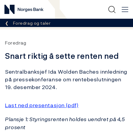
Norges Bank
Her er du nå:
Foredrag og taler
Foredrag
Snart riktig å sette renten ned
Sentralbanksjef Ida Wolden Baches innledning
på pressekonferanse om rentebeslutningen
19. desember 2024.
Last ned presentasjon (pdf)
Plansje 1: Styringsrenten holdes uendret på 4,5
prosent