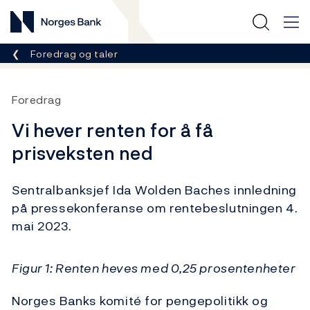
Norges Bank
Her er du nå:
Foredrag og taler
Foredrag
Vi hever renten for å få
prisveksten ned
Sentralbanksjef Ida Wolden Baches innledning
på pressekonferanse om rentebeslutningen 4.
mai 2023.
Figur 1: Renten heves med 0,25 prosentenheter
Norges Banks komité for pengepolitikk og