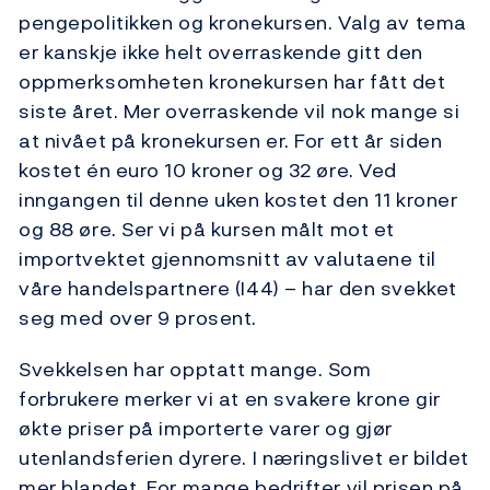
pengepolitikken og kronekursen. Valg av tema
er kanskje ikke helt overraskende gitt den
oppmerksomheten kronekursen har fått det
siste året. Mer overraskende vil nok mange si
at nivået på kronekursen er. For ett år siden
kostet én euro 10 kroner og 32 øre. Ved
inngangen til denne uken kostet den 11 kroner
og 88 øre. Ser vi på kursen målt mot et
importvektet gjennomsnitt av valutaene til
våre handelspartnere (I44) – har den svekket
seg med over 9 prosent.
Svekkelsen har opptatt mange. Som
forbrukere merker vi at en svakere krone gir
økte priser på importerte varer og gjør
utenlandsferien dyrere. I næringslivet er bildet
mer blandet. For mange bedrifter vil prisen på