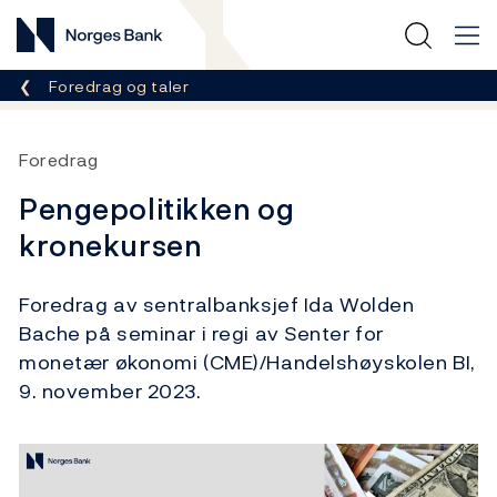
Norges Bank
Her er du nå:
Foredrag og taler
Foredrag
Pengepolitikken og
kronekursen
Foredrag av sentralbanksjef Ida Wolden
Bache på seminar i regi av Senter for
monetær økonomi (CME)/Handelshøyskolen BI,
9. november 2023.