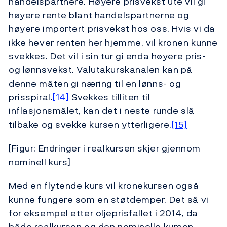
handelspartnere. Høyere prisvekst ute vil gi
høyere rente blant handelspartnerne og
høyere importert prisvekst hos oss. Hvis vi da
ikke hever renten her hjemme, vil kronen kunne
svekkes. Det vil i sin tur gi enda høyere pris-
og lønnsvekst. Valutakurskanalen kan på
denne måten gi næring til en lønns- og
prisspiral.
[14]
Svekkes tilliten til
inflasjonsmålet, kan det i neste runde slå
tilbake og svekke kursen ytterligere.
[15]
[Figur: Endringer i realkursen skjer gjennom
nominell kurs]
Med en flytende kurs vil kronekursen også
kunne fungere som en støtdemper. Det så vi
for eksempel etter oljeprisfallet i 2014, da
både realkursen og den nominelle kursen