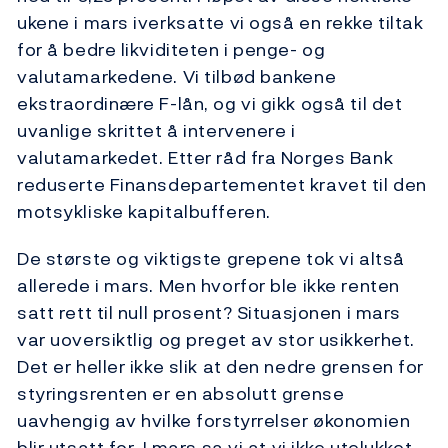
ukene i mars iverksatte vi også en rekke tiltak
for å bedre likviditeten i penge- og
valutamarkedene. Vi tilbød bankene
ekstraordinære F-lån, og vi gikk også til det
uvanlige skrittet å intervenere i
valutamarkedet. Etter råd fra Norges Bank
reduserte Finansdepartementet kravet til den
motsykliske kapitalbufferen.
De største og viktigste grepene tok vi altså
allerede i mars. Men hvorfor ble ikke renten
satt rett til null prosent? Situasjonen i mars
var uoversiktlig og preget av stor usikkerhet.
Det er heller ikke slik at den nedre grensen for
styringsrenten er en absolutt grense
uavhengig av hvilke forstyrrelser økonomien
blir utsatt for. I mars sa vi at vi ikke utelukket