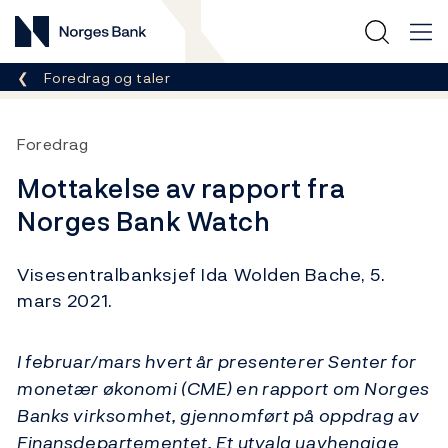
Norges Bank
Her er du nå:
Foredrag og taler
Foredrag
Mottakelse av rapport fra
Norges Bank Watch
Visesentralbanksjef Ida Wolden Bache, 5.
mars 2021.
I februar/mars hvert år presenterer Senter for
monetær økonomi (CME) en rapport om Norges
Banks virksomhet, gjennomført på oppdrag av
Finansdepartementet. Et utvalg uavhengige