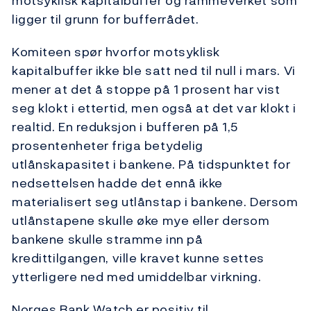
motsyklisk kapitalbuffer og rammeverket som
ligger til grunn for bufferrådet.
Komiteen spør hvorfor motsyklisk
kapitalbuffer ikke ble satt ned til null i mars. Vi
mener at det å stoppe på 1 prosent har vist
seg klokt i ettertid, men også at det var klokt i
realtid. En reduksjon i bufferen på 1,5
prosentenheter friga betydelig
utlånskapasitet i bankene. På tidspunktet for
nedsettelsen hadde det ennå ikke
materialisert seg utlånstap i bankene. Dersom
utlånstapene skulle øke mye eller dersom
bankene skulle stramme inn på
kredittilgangen, ville kravet kunne settes
ytterligere ned med umiddelbar virkning.
Norges Bank Watch er positiv til