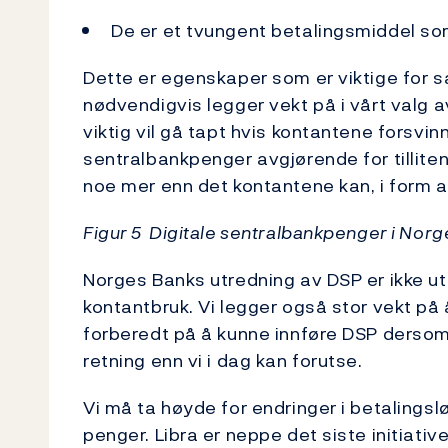
De er et tvungent betalingsmiddel som
Dette er egenskaper som er viktige for 
nødvendigvis legger vekt på i vårt valg 
viktig vil gå tapt hvis kontantene forsvinn
sentralbankpenger avgjørende for tillit
noe mer enn det kontantene kan, i form 
Figur 5 Digitale sentralbankpenger i Norg
Norges Banks utredning av DSP er ikke u
kontantbruk. Vi legger også stor vekt på
forberedt på å kunne innføre DSP dersom
retning enn vi i dag kan forutse.
Vi må ta høyde for endringer i betalingsl
penger. Libra er neppe det siste initiativ