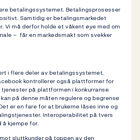
isere betalingssystemet. Betalingsprosesser
positivt. Samtidig er betalingsmarkedet
er. Vi må derfor holde et våkent øye med om
sjonale – får en markedsmakt som svekker
ert i flere deler av betalingssystemet.
cebook kontrollerer også plattformer for
e tjenester på plattformen i konkurranse
 kan på denne måten regulere og begrense
et er en fare for at brukerne låses inne og
talingstjenester. Interoperabilitet på tvers
 å kjempe for.
r mot sluttkunder på toppen av den