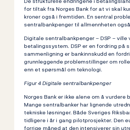
De strukturelle endringene i betalingsla
for tiltak fra Norges Bank for at vi skal k
kroner også i fremtiden. En sentral prob
sentralbankpenger til allmennheten også i
Digitale sentralbankpenger – DSP – ville
betalingssystem. DSP er en fordring på se
sammenligning er bankinnskudd en fordrin
grunnleggende problemstillinger om rolle
enn et spørsmål om teknologi.
Figur 4 Digitale sentralbankpenger
Norges Bank er ikke alene om å vurdere b
Mange sentralbanker har lignende utredni
tekniske løsninger. Både Sveriges Riksba
tidligere i år i gang pilotprosjekter. Den
forrige måned at den intensiverer sin utr