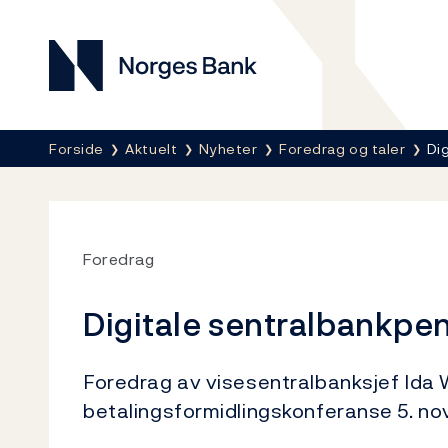
Norges Bank
Her er du nå:
Forside
Aktuelt
Nyheter
Foredrag og taler
Di
Foredrag
Digitale sentralbankpen
Foredrag av visesentralbanksjef Ida
betalingsformidlingskonferanse 5. 