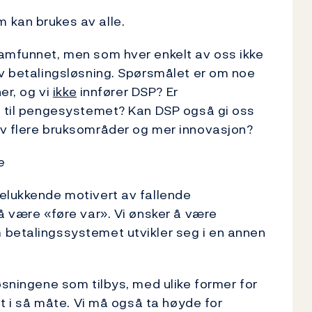
 kan brukes av alle.
samfunnet, men som hver enkelt av oss ikke
av betalingsløsning. Spørsmålet er om noe
er, og vi
ikke
innfører DSP? Er
en til pengesystemet? Kan DSP også gi oss
av flere bruksområder og mer innovasjon?
e
telukkende motivert av fallende
 å være «føre var». Vi ønsker å være
 betalingssystemet utvikler seg i en annen
øsningene som tilbys, med ulike former for
et i så måte. Vi må også ta høyde for