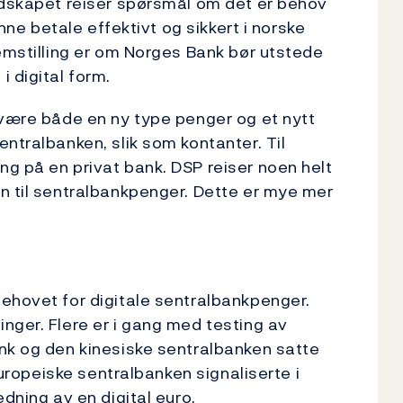
ndskapet reiser spørsmål om det er behov
unne betale effektivt og sikkert i norske
lemstilling er om Norges Bank bør utstede
 digital form.
 være både en ny type penger og et nytt
ntralbanken, slik som kontanter. Til
g på en privat bank. DSP reiser noen helt
n til sentralbankpenger. Dette er mye mer
ehovet for digitale sentralbankpenger.
nger. Flere er i gang med testing av
nk og den kinesiske sentralbanken satte
 europeiske sentralbanken signaliserte i
edning av en digital euro.