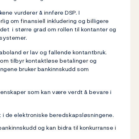
nkene vurderer å innføre DSP. I
g om finansiell inkludering og billigere
det i større grad om rollen til kontanter og
ssystemer.
boland er lav og fallende kontantbruk.
som tilbyr kontaktløse betalinger og
ningene bruker bankinnskudd som
genskaper som kan være verdt å bevare i
t i de elektroniske beredskapsløsningene.
il bankinnskudd og kan bidra til konkurranse i