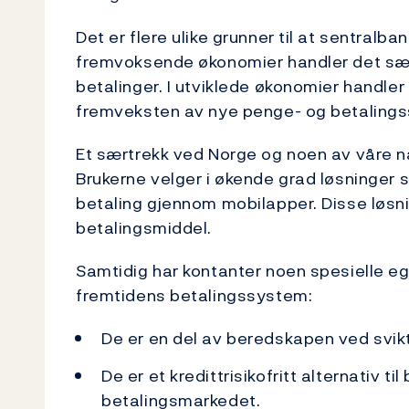
Det er flere ulike grunner til at sentralba
fremvoksende økonomier handler det særli
betalinger. I utviklede økonomier handler 
fremveksten av nye penge- og betaling
Et særtrekk ved Norge og noen av våre na
Brukerne velger i økende grad løsninger 
betaling gjennom mobilapper. Disse løs
betalingsmiddel.
Samtidig har kontanter noen spesielle e
fremtidens betalingssystem:
De er en del av beredskapen ved svik
De er et kredittrisikofritt alternativ t
betalingsmarkedet.