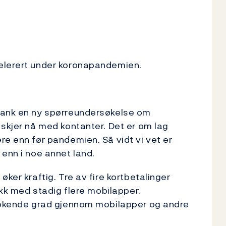
g
selerert under koronapandemien.
Bank en ny spørreundersøkelse om
 skjer nå med kontanter. Det er om lag
re enn før pandemien. Så vidt vi vet er
 enn i noe annet land.
ker kraftig. Tre av fire kortbetalinger
tikk med stadig flere mobilapper.
i økende grad gjennom mobilapper og andre