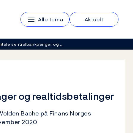
Hovedmeny
Alle tema
Aktuelt
gitale sentralbankpenger og …
ger og realtidsbetalinger
 Wolden Bache på Finans Norges
november 2020