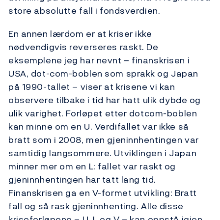
store absolutte fall i fondsverdien.
En annen lærdom er at kriser ikke
nødvendigvis reverseres raskt. De
eksemplene jeg har nevnt – finanskrisen i
USA, dot-com-boblen som sprakk og Japan
på 1990-tallet – viser at krisene vi kan
observere tilbake i tid har hatt ulik dybde og
ulik varighet. Forløpet etter dotcom-boblen
kan minne om en U. Verdifallet var ikke så
bratt som i 2008, men gjeninnhentingen var
samtidig langsommere. Utviklingen i Japan
minner mer om en L: fallet var raskt og
gjeninnhentingen har tatt lang tid.
Finanskrisen ga en V-formet utvikling: Bratt
fall og så rask gjeninnhenting. Alle disse
kriseforløpene – U, L og V – kan oppstå igjen,