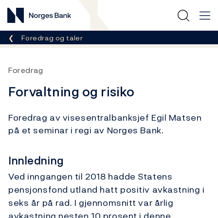
Norges Bank
Her er du nå:
Foredrag og taler
Foredrag
Forvaltning og risiko
Foredrag av visesentralbanksjef Egil Matsen
på et seminar i regi av Norges Bank.
Innledning
Ved inngangen til 2018 hadde Statens
pensjonsfond utland hatt positiv avkastning i
seks år på rad. I gjennomsnitt var årlig
avkastning nesten 10 prosent i denne